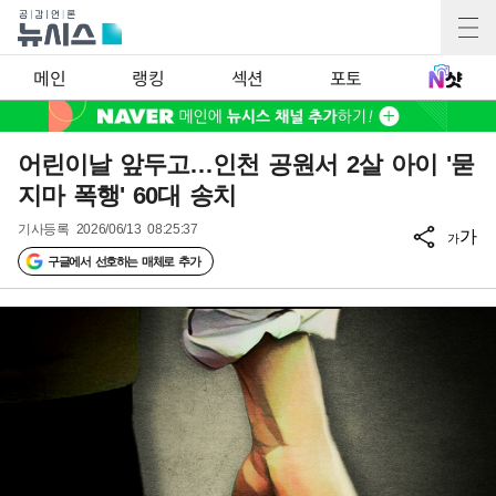
메인
랭킹
섹션
포토
어린이날 앞두고…인천 공원서 2살 아이 '묻
지마 폭행' 60대 송치
기사등록
2026/06/13 08:25:37
가
가
구글에서 선호하는 매체로 추가