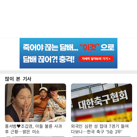
많이 본 기사
홍서범♥조갑경, 아들 불륜 사과
외국인 심판 성 접대 7경기 들여
후 근황…밝은 미소
다보니…한국 축구 '5승 2무'