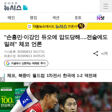
메인
랭킹
섹션
포토
"손흥민·이강인 듀오에 압도당해….전술에도
밀려" 체코 언론
기사등록
2026/06/13 04:27:51
가
가
최종수정
2026/06/13 04:55:25
구글에서 선호하는 매체로 추가
체코, 북중미 월드컵 1차전서 한국에 1-2 역전패
X