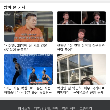
많이 본 기사
"서장훈, 28억에 산 서초 건물
전현무 "전 연인 집착에 친구들과
450억에 매물로"
연락 끊어"
"여군 지원 막힌 UDT 훈련 직접
박찬민 딸 박민하, 배우·국가대표
해봤습니다"…707 출신 女유튜버
병행하더니…여유로운 근황 공개
'완벽 소화'
회사소개
제휴/컨텐츠 판매
약관·정책
고충처리