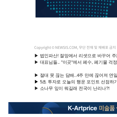
응"
-5937초 전 >
여자배구 이재영·이다영 자매, 아제르바이잔 투란VC 입단
-5190초 전 >
외국인 심판 성 접대 7경기 들여다보니…한국 축구 '5승 2
-4924초 전 >
[속보]코스닥, 2.86포인트(0.36%) 내린 798.81마감
-4877초 전 >
[속보]코스피, 6200선 약보합…0.60% 내린 6258.77에 
-4857초 전 >
[속보]원·달러 환율, 7.7원 내린 1416.1원 마감
-4746초 전 >
[속보] 노원서 40.1도 관측…서울, 2018년 이후 첫 40도
Copyright © NEWSIS.COM, 무단 전재 및 재배포 금지
-1836초 전 >
[속보]종합특검, '계엄 수용공간 확보' 신용해 前교정본부
-709초 전 >
외신들도 주목한 韓축구 파문…"국민적 공분에 수사 재개"
-680초 전 >
11시간 압수수색에 성접대 파문까지…'쑥대밭' 된 축구협회
4분 전 >
[속보]규제합리화위원회 부위원장에 김태유 서울대 공대 교수…
임