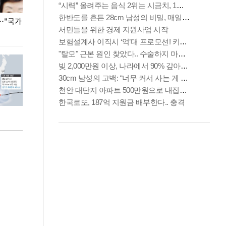
…"국가
홈플러스, 67개 점포 가오픈… 13일 정식 개장
오세훈 서울시장,
환경 점검