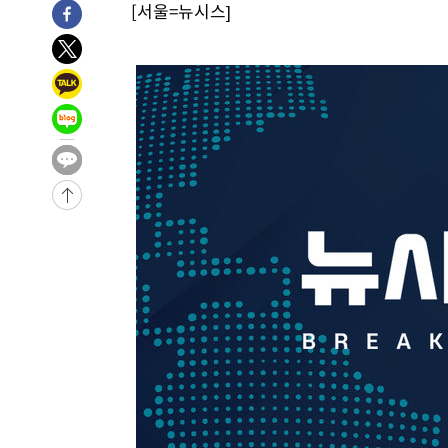
[서울=뉴시스]
-4857초 전 >
[속보]원·달러 환율, 7.7원 내린 1416.1원 마감
-4746초 전 >
[속보] 노원서 40.1도 관측…서울, 2018년 이후 첫 40도
-1836초 전 >
[속보]종합특검, '계엄 수용공간 확보' 신용해 前교정본부
-709초 전 >
외신들도 주목한 韓축구 파문…"국민적 공분에 수사 재개"
-680초 전 >
11시간 압수수색에 성접대 파문까지…'쑥대밭' 된 축구협회
4분 전 >
[속보]규제합리화위원회 부위원장에 김태유 서울대 공대 교수…
임
-29774초 전 >
이강인, 폭염 속 AT마드리드 첫 훈련…80명 식사 대접까
-26913초 전 >
미 사업체 일자리, 7월에 2.3만개 순감하고 그 전 2개월 1
하향수정 (2보)
-26361초 전 >
[속보] 미 사업체, 일자리 7월에 2.3만 개 줄어…실업률은
↓
-22224초 전 >
[속보]이 대통령 "부동산 공급 기존 사고방식 매달리지 
실천"
-21309초 전 >
이란, "오만과 '중앙 단일 루트' 합의…북쪽 인바운드·남
운드는 임시"
-12877초 전 >
"낮 기온 소폭 하락"…수도권 폭염중대경보, 폭염경보로
-12841초 전 >
[속보]이 대통령, '호우피해' 안동·의성 관할 4개 면 특
선포
-12804초 전 >
[단독]중수청 지원 검사들, 정원 초과 시 낮은 계급 임용
갈 수도
-10775초 전 >
낮 최고 37도 찜통더위…곳곳 소나기·강원 많은 비[내일
-9081초 전 >
SK하이닉스, 용인·청주 팹에 54조 투자…"AI 메모리 수요