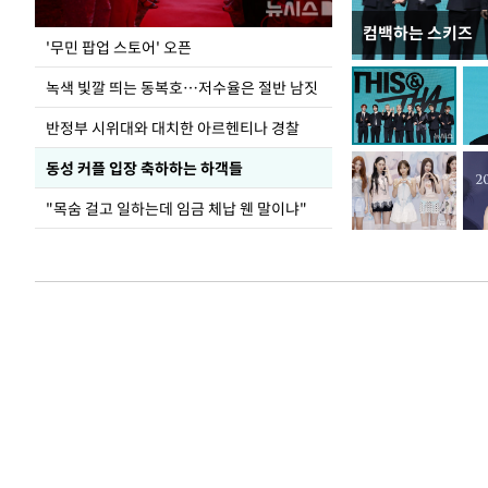
컴백하는 스키즈
지석천 뒤덮은 
'무민 팝업 스토어' 오픈
녹색 빛깔 띄는 동복호…저수율은 절반 남짓
반정부 시위대와 대치한 아르헨티나 경찰
동성 커플 입장 축하하는 하객들
"목숨 걸고 일하는데 임금 체납 웬 말이냐"