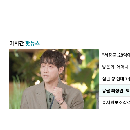
이시간
핫뉴스
"서장훈, 28억
방은희, 어머니 
심판 성 접대 7
응팔 최성원, 
홍서범♥조갑경,