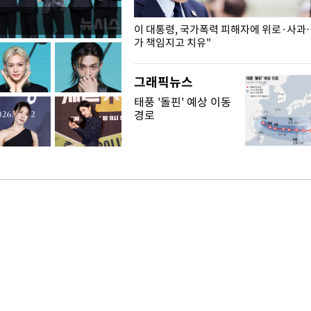
개구리밥
이 대통령, 국가폭력 피해자에 위로·사과
가 책임지고 치유"
그래픽뉴스
태풍 '돌핀' 예상 이동
경로