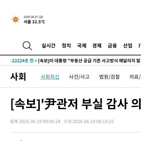
4분 전 >
[속보]규제합리화위원회 부위원장에 김태유 서울대 공대 교수…
2026.08.07 (금)
서울 32.5℃
임
-29774초 전 >
이강인, 폭염 속 AT마드리드 첫 훈련…80명 식사 대접까
-26913초 전 >
미 사업체 일자리, 7월에 2.3만개 순감하고 그 전 2개월 1
하향수정 (2보)
-26361초 전 >
[속보] 미 사업체, 일자리 7월에 2.3만 개 줄어…실업률은
실시간
정치
국제
경제
금융
산업
↓
-22224초 전 >
[속보]이 대통령 "부동산 공급 기존 사고방식 매달리지 
실천"
-21309초 전 >
이란, "오만과 '중앙 단일 루트' 합의…북쪽 인바운드·남
운드는 임시"
-12877초 전 >
"낮 기온 소폭 하락"…수도권 폭염중대경보, 폭염경보로
사회
사회최신
사건/사고
법원/검찰
의료
-12841초 전 >
[속보]이 대통령, '호우피해' 안동·의성 관할 4개 면 특
선포
-12804초 전 >
[단독]중수청 지원 검사들, 정원 초과 시 낮은 계급 임용
갈 수도
-10775초 전 >
낮 최고 37도 찜통더위…곳곳 소나기·강원 많은 비[내일
[속보]'尹관저 부실 감사 
-9081초 전 >
SK하이닉스, 용인·청주 팹에 54조 투자…"AI 메모리 수요
응"
-5937초 전 >
여자배구 이재영·이다영 자매, 아제르바이잔 투란VC 입단
등록 2026.06.19 00:06:24
수정 2026.06.19 00:10:25
-5190초 전 >
외국인 심판 성 접대 7경기 들여다보니…한국 축구 '5승 2
-4924초 전 >
[속보]코스닥, 2.86포인트(0.36%) 내린 798.81마감
-4877초 전 >
[속보]코스피, 6200선 약보합…0.60% 내린 6258.77에 