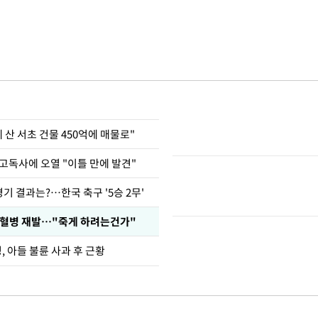
에 산 서초 건물 450억에 매물로"
고독사에 오열 "이틀 만에 발견"
경기 결과는?…한국 축구 '5승 2무'
백혈병 재발…"죽게 하려는건가"
 아들 불륜 사과 후 근황