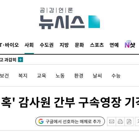
이병태 후
지(종합)
0.3만개
 4.1%로
IT·바이오
사회
수도권
지방
문화
스포츠
연예
말고 과감히
쪽 아웃바
 하향
/보건
복지
교육
노동
환경
날씨
수능
별재난지역
…희망지 못
날씨]
의혹' 감사원 간부 구속영장 기
 선제 대
무'
구글에서 선호하는 매체로 추가
마쳐