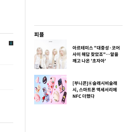
피플
아르테미스 "대중성·코어
사이 해답 찾았죠"…알을
깨고 나온 '초자아'
[부니콘]⑥슬래시비슬래
시, 스마트폰 액세서리에
NFC 더했다