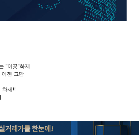
"서장훈, 28억에 산 서초 
1
450억에 매물로"
무'
홍서범♥조갑경, 아들 불륜
2
은 미소
마쳐
외국인 심판 성 접대 7
3
국 축구 '5승 2무'
SK하이닉스, 주당 375원
4
장 기소
분기 중 추가 주주환원 발
[속보]SK하이닉스, 주당 3
5
당…"3분기 중 주주환원 
이병태 후
與 황희 "버스 하우스 제
6
점도 있을 것"
황정민 20년 팬 "내게도
7
틀리다 확신"