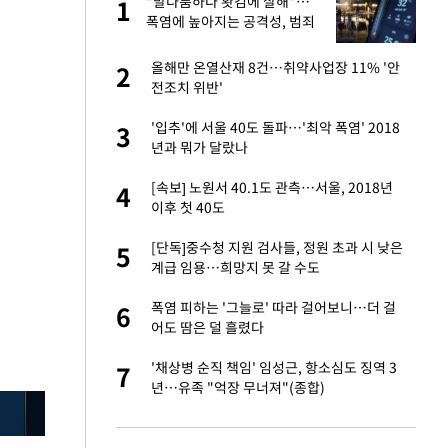
건물
"말다툼하다 홧김에 살해"…
1
1
폭염에 높아지는 공격성, 범죄
로 번지나
 사과 후 근황…밝
올해만 온열산재 8건…취약사업장 11% '안
2
2
전조치 위반'
경기 들여다보니…한
'입추'에 서울 40도 돌파…'최악 폭염' 2018
3
3
년과 뭐가 달랐나
 분기배당 결정…3
[속보] 노원서 40.1도 관측…서울, 2018년
4
4
표
이후 첫 40도
75원 분기 배
[단독]중수청 지원 검사들, 정원 초과 시 낮은
5
5
방안 확정"
계급 임용…희망지 못 갈 수도
안…이동 용이한 장
폭염 피하는 '그늘로' 따라 걸어보니…더 걸
6
6
어도 땀은 덜 흘렸다
 밥 사줘…상대 주장
'채상병 순직 책임' 임성근, 항소심도 징역 3
7
7
년…유족 "억장 무너져"(종합)