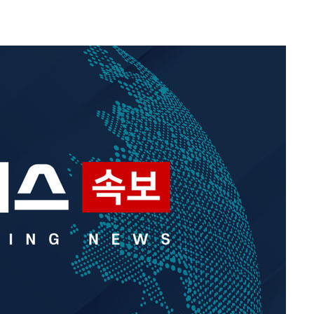
장 기소
이병태 후
지(종합)
0.3만개
 4.1%로
말고 과감히
쪽 아웃바
 하향
별재난지역
…희망지 못
날씨]
 선제 대