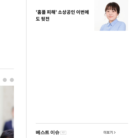
'홈플 피해' 소상공인 이번에
도 뒷전