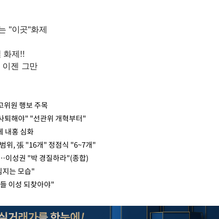
고위원 행보 주목
 사퇴해야" "선관위 개혁부터"
에 내홍 심화
, 張 "16개" 정점식 "6~7개"
…이성권 "박 경질하라"(종합)
임지는 모습"
들 이성 되찾아야"