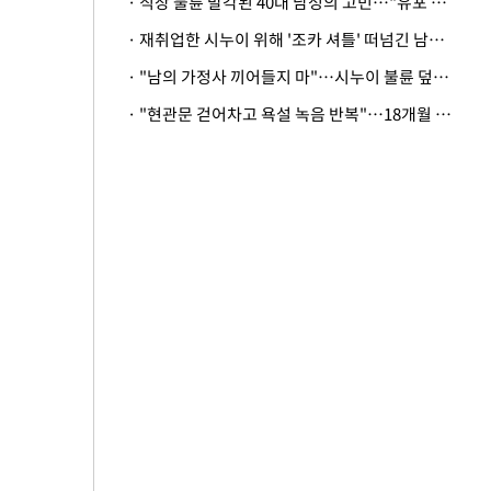
· 직장 불륜 발각된 40대 남성의 고민…"유포 동료 명예훼손·협박죄 고소 가능할까"
· 재취업한 시누이 위해 '조카 셔틀' 떠넘긴 남편…아내 "난 못한다"
· "남의 가정사 끼어들지 마"…시누이 불륜 덮으려는 남편에 억울한 아내
· "현관문 걷어차고 욕설 녹음 반복"…18개월 아기 키우는 집 뒤흔든 '앞집의 비극'