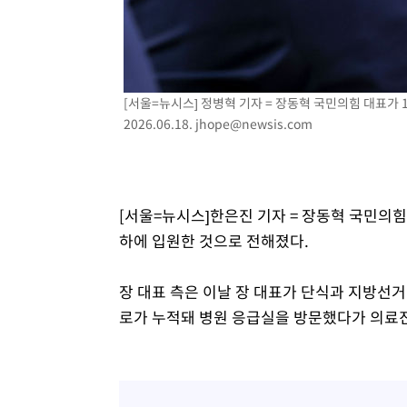
-19683초 전 >
[속보]종합특검, '계엄 수용공간 확보' 신용해 前교정본
-18556초 전 >
외신들도 주목한 韓축구 파문…"국민적 공분에 수사 재개
-18527초 전 >
11시간 압수수색에 성접대 파문까지…'쑥대밭' 된 축구
-17549초 전 >
[속보]규제합리화위원회 부위원장에 김태유 서울대 공대
[서울=뉴시스] 정병혁 기자 = 장동혁 국민의힘 대표가
병태 후임
2026.06.18.
jhope@newsis.com
-13907초 전 >
[속보]국힘 윤리위, '돌려차기 발언' 진종오·서범수 징계
-9232초 전 >
[속보] 7월 중국 수출 23.9%↑ 수입 27.5%↑…무역총액 
-6392초 전 >
[속보]'채상병 순직 책임' 임성근, 항소심도 징역 3년
-6258초 전 >
[속보]종합특검, '관저이전 봐주기 감사' 유병호 구속기소
[서울=뉴시스]한은진 기자 = 장동혁 국민의힘
-2858초 전 >
민주 콩고 에볼라환자 4천명 돌파, 4053명 발생 1850명 
하에 입원한 것으로 전해졌다.
장 대표 측은 이날 장 대표가 단식과 지방선거
로가 누적돼 병원 응급실을 방문했다가 의료