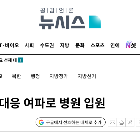
사망
 하향
별재난지역
…희망지 못
날씨]
IT·바이오
사회
수도권
지방
문화
스포츠
연예
요 선제 대
단
무'
교
북한
행정
지방정가
지방선거
 마쳐
 대응 여파로 병원 입원
부장 기소
"
구글에서 선호하는 매체로 추가
협회
 교수…이