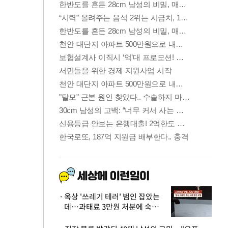
옥상 '쓰레기 테러' 범인 잡았는
데…과태료 3만원 처분에 숙박업
주 허탈