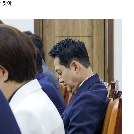
장 찾아
 절차 개시
25.3%↑
사망
 하향
별재난지역
…희망지 못
날씨]
요 선제 대
단
무'
 마쳐