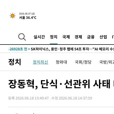
-2858초 전 >
민주 콩고 에볼라환자 4천명 돌파, 4053명 발생 1850명 
-30724초 전 >
"낮 기온 소폭 하락"…수도권 폭염중대경보, 폭염경보로
2026.08.07 (금)
서울 36.4℃
-30688초 전 >
[속보]이 대통령, '호우피해' 안동·의성 관할 4개 면 특
선포
-30651초 전 >
[단독]중수청 지원 검사들, 정원 초과 시 낮은 계급 임용
갈 수도
-28622초 전 >
낮 최고 37도 찜통더위…곳곳 소나기·강원 많은 비[내일
실시간
정치
국제
경제
금융
산업
-26928초 전 >
SK하이닉스, 용인·청주 팹에 54조 투자…"AI 메모리 수
응"
-23784초 전 >
여자배구 이재영·이다영 자매, 아제르바이잔 투란VC 입
-23037초 전 >
외국인 심판 성 접대 7경기 들여다보니…한국 축구 '5승 2
정치
정치최신
청와대
국회/정당
국방/외
-22771초 전 >
[속보]코스닥, 2.86포인트(0.36%) 내린 798.81마감
-22724초 전 >
[속보]코스피, 6200선 약보합…0.60% 내린 6258.77에
-22704초 전 >
[속보]원·달러 환율, 7.7원 내린 1416.1원 마감
장동혁, 단식·선관위 사태
-22593초 전 >
[속보] 노원서 40.1도 관측…서울, 2018년 이후 첫 40도
-19683초 전 >
[속보]종합특검, '계엄 수용공간 확보' 신용해 前교정본
등록 2026.06.18 13:49:47
수정 2026.06.18 14:37:59
-18556초 전 >
외신들도 주목한 韓축구 파문…"국민적 공분에 수사 재개
-18527초 전 >
11시간 압수수색에 성접대 파문까지…'쑥대밭' 된 축구
-17549초 전 >
[속보]규제합리화위원회 부위원장에 김태유 서울대 공대