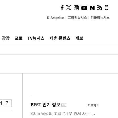
시, 스마트폰 액세서리에
NFC 더했다
K-Artprice
프라임뉴시스
위클리뉴시스
광장
포토
TV뉴시스
제휴 콘텐츠
제보