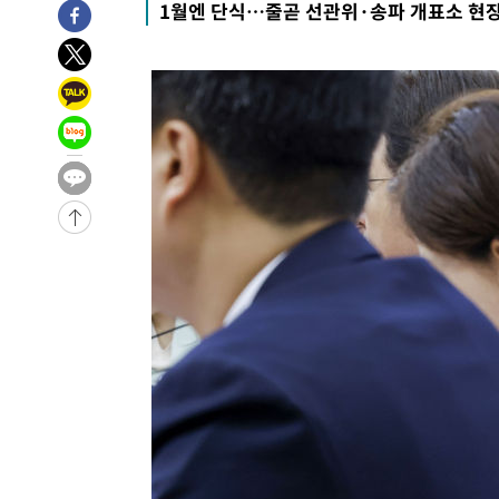
1월엔 단식…줄곧 선관위·송파 개표소 현
병태 후임
-13907초 전 >
[속보]국힘 윤리위, '돌려차기 발언' 진종오·서범수 징계
-9232초 전 >
[속보] 7월 중국 수출 23.9%↑ 수입 27.5%↑…무역총액 
-6392초 전 >
[속보]'채상병 순직 책임' 임성근, 항소심도 징역 3년
-6258초 전 >
[속보]종합특검, '관저이전 봐주기 감사' 유병호 구속기소
-2858초 전 >
민주 콩고 에볼라환자 4천명 돌파, 4053명 발생 1850명 
-30724초 전 >
"낮 기온 소폭 하락"…수도권 폭염중대경보, 폭염경보로
-30688초 전 >
[속보]이 대통령, '호우피해' 안동·의성 관할 4개 면 특
선포
-30651초 전 >
[단독]중수청 지원 검사들, 정원 초과 시 낮은 계급 임용
갈 수도
-28622초 전 >
낮 최고 37도 찜통더위…곳곳 소나기·강원 많은 비[내일
-26928초 전 >
SK하이닉스, 용인·청주 팹에 54조 투자…"AI 메모리 수
응"
-23784초 전 >
여자배구 이재영·이다영 자매, 아제르바이잔 투란VC 입
-23037초 전 >
외국인 심판 성 접대 7경기 들여다보니…한국 축구 '5승 2
-22771초 전 >
[속보]코스닥, 2.86포인트(0.36%) 내린 798.81마감
-22724초 전 >
[속보]코스피, 6200선 약보합…0.60% 내린 6258.77에
-22704초 전 >
[속보]원·달러 환율, 7.7원 내린 1416.1원 마감
-22593초 전 >
[속보] 노원서 40.1도 관측…서울, 2018년 이후 첫 40도