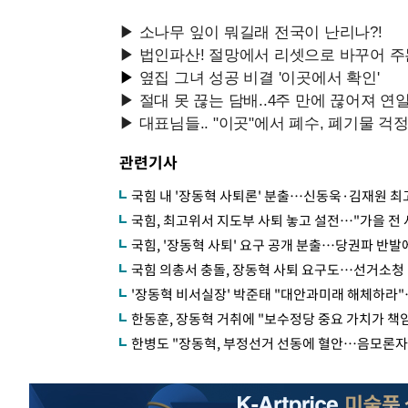
관련기사
국힘 내 '장동혁 사퇴론' 분출…신동욱·김재원 최
국힘, 최고위서 지도부 사퇴 놓고 설전…"가을 전
국힘, '장동혁 사퇴' 요구 공개 분출…당권파 반발
국힘 의총서 충돌, 장동혁 사퇴 요구도…선거소청 범위
'장동혁 비서실장' 박준태 "대안과미래 해체하라"
한동훈, 장동혁 거취에 "보수정당 중요 가치가 책
한병도 "장동혁, 부정선거 선동에 혈안…음모론자