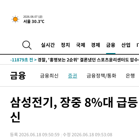
2026.08.07 (금)
서울 30.3℃
6시간 전 >
내일까지 39도 '펄펄'…기상청 "태풍 지나며 폭염 잠시 꺾인
-14965초 전 >
'월드컵 탈락 후폭풍' 축구협회…11시간 걸린 초유의 압
합)
-14401초 전 >
[속보] 뉴욕증시, 혼조 출발…나스닥 0.3%↓, 다우 0.1
실시간
정치
국제
경제
금융
산업
-13194초 전 >
축구협회, 15년 전 심판 성 접대 파문에 "현재는 내부 지
-11879초 전 >
경찰, '홍명보는 2순위' 결론냈던 스포츠윤리센터도 압
42분 전 >
[속보]합참 "北 발사체는 단거리탄도미사일…감시·경계태세 
금융
금융최신
증권
금융정책/통화
은행
46분 전 >
日방위성, 北이 동해로 쏜 발사체는 탄도미사일 가능성
1시간 전 >
[속보] SKT, 에이닷 서비스 장애 발생…"원인 파악 중"
1시간 전 >
[속보]합참 "북, 동해상으로 미상 발사체 발사"
삼성전기, 장중 8%대 급등
1시간 전 >
'낮 최고 39도' 불볕더위…한밤 열대야도 계속[내일날씨]
신
1시간 전 >
[속보]7~9일 프로야구 3연전도 폭염 취소…11일 재개
1시간 전 >
"韓 외환시장 개입 관측 배경엔 美의 대한국 무역적자 있어"
1시간 전 >
'월드컵 탈락 후폭풍' 축구협회…초유의 압수수색에 '충격·당
등록 2026.06.18 09:50:59
수정 2026.06.18 09:53:08
1시간 전 >
서울 낮 37.9도, 올여름 최고치 경신…영등포 순간 '40도'