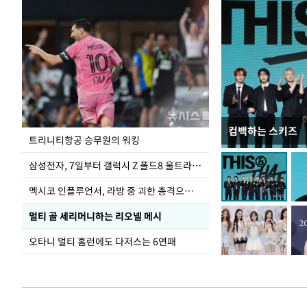
컴백하는 스키즈
입추 하루 앞둔 
트리니티항공 승무원의 워킹
폭염
삼성전자, 7일부터 갤럭시 Z 폴드8 울트라·폴드8·플립8 출시
멕시코 인플루언서, 라방 중 괴한 총격으로 사망
멀티 골 세리머니하는 리오넬 메시
오타니 멀티 홈런에도 다저스는 6연패