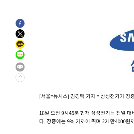
1시간 전 >
[속보]종합특검, 대검 추가 압수수색…내란 중요임무종사 혐
2시간 전 >
[속보]코스닥, 800p 회복…0.26% 오른 801.67 마감
2시간 전 >
[속보]코스피, 301.88포인트(4.58%) 내린 6296.38 마감
3시간 전 >
[속보]원·달러 환율, 0.7원 내린 1423.8원 마감
3시간 전 >
"여기 떨어졌다"…다누리, 스페이스X 로켓 달 충돌 흔적 포착
4시간 전 >
손흥민, 5경기 연속골 실패…LAFC는 승부차기 끝 과달라하라
6시간 전 >
내일까지 39도 '펄펄'…기상청 "태풍 지나며 폭염 잠시 꺾인
-14965초 전 >
'월드컵 탈락 후폭풍' 축구협회…11시간 걸린 초유의 압
합)
-14401초 전 >
[속보] 뉴욕증시, 혼조 출발…나스닥 0.3%↓, 다우 0.1
-13194초 전 >
축구협회, 15년 전 심판 성 접대 파문에 "현재는 내부 지
-11879초 전 >
경찰, '홍명보는 2순위' 결론냈던 스포츠윤리센터도 압
[서울=뉴시스] 김경택 기자 = 삼성전기가 장
42분 전 >
[속보]합참 "北 발사체는 단거리탄도미사일…감시·경계태세 
46분 전 >
日방위성, 北이 동해로 쏜 발사체는 탄도미사일 가능성
18일 오전 9시45분 현재 삼성전기는 전일 대비 
1시간 전 >
[속보] SKT, 에이닷 서비스 장애 발생…"원인 파악 중"
다. 장중에는 9% 가까이 뛰며 221만4000
1시간 전 >
[속보]합참 "북, 동해상으로 미상 발사체 발사"
1시간 전 >
'낮 최고 39도' 불볕더위…한밤 열대야도 계속[내일날씨]