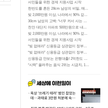
옥상 '쓰레기 테러' 범인 잡았는
데…과태료 3만원 처분에 숙박업
주 허탈