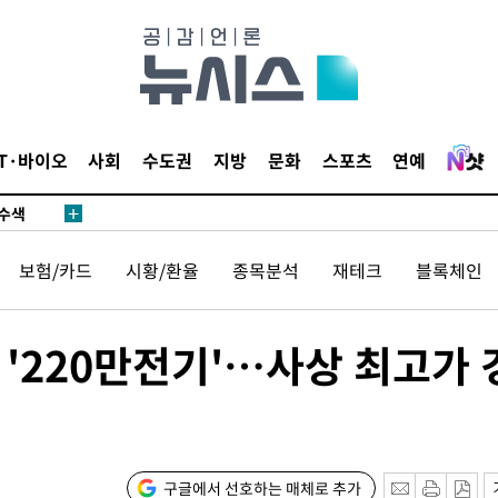
다"
수수색(종
4%↑
IT·바이오
사회
수도권
지방
문화
스포츠
연예
침 준수"
수수색
강화"
보험/카드
시황/환율
종목분석
재테크
블록체인
 '220만전기'…사상 최고가 
황'
구글에서 선호하는 매체로 추가