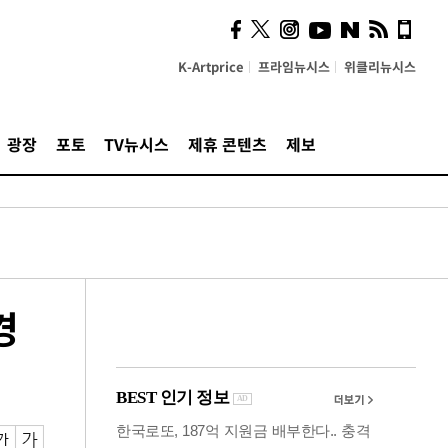
의견, 국토부·LH에 충실히
전달할 것"
K-Artprice
프라임뉴시스
위클리뉴시스
광장
포토
TV뉴시스
제휴 콘텐츠
제보
경