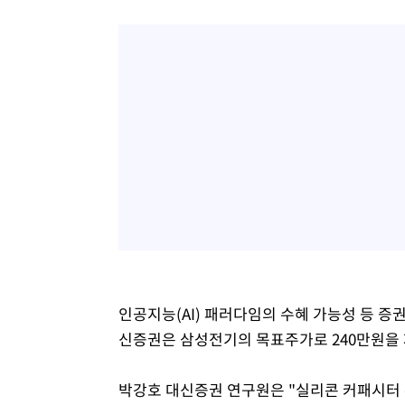
1시간 전 >
[속보]7~9일 프로야구 3연전도 폭염 취소…11일 재개
1시간 전 >
"韓 외환시장 개입 관측 배경엔 美의 대한국 무역적자 있어"
1시간 전 >
'월드컵 탈락 후폭풍' 축구협회…초유의 압수수색에 '충격·당
1시간 전 >
서울 낮 37.9도, 올여름 최고치 경신…영등포 순간 '40도'
1시간 전 >
[속보]종합특검, 대검 추가 압수수색…내란 중요임무종사 혐
2시간 전 >
[속보]코스닥, 800p 회복…0.26% 오른 801.67 마감
2시간 전 >
[속보]코스피, 301.88포인트(4.58%) 내린 6296.38 마감
3시간 전 >
[속보]원·달러 환율, 0.7원 내린 1423.8원 마감
3시간 전 >
"여기 떨어졌다"…다누리, 스페이스X 로켓 달 충돌 흔적 포착
4시간 전 >
손흥민, 5경기 연속골 실패…LAFC는 승부차기 끝 과달라하라
6시간 전 >
내일까지 39도 '펄펄'…기상청 "태풍 지나며 폭염 잠시 꺾인
인공지능(AI) 패러다임의 수혜 가능성 등 증
신증권은 삼성전기의 목표주가로 240만원을
박강호 대신증권 연구원은 "실리콘 커패시터 수