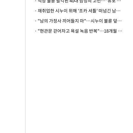
· 직장 불륜 발각된 40대 남성의 고민…"유포 동료 명예훼손·협박죄 고소 가능할까"
· 재취업한 시누이 위해 '조카 셔틀' 떠넘긴 남편…아내 "난 못한다"
· "남의 가정사 끼어들지 마"…시누이 불륜 덮으려는 남편에 억울한 아내
· "현관문 걷어차고 욕설 녹음 반복"…18개월 아기 키우는 집 뒤흔든 '앞집의 비극'