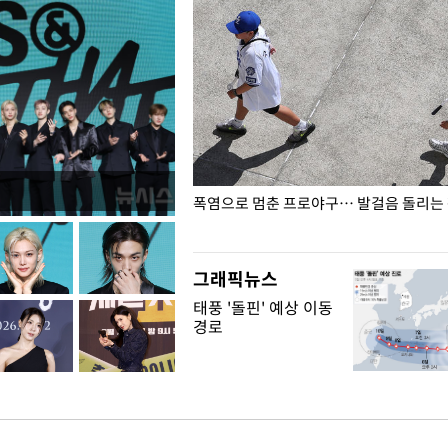
전남광주… 열화상 카메라에 담긴
폭염으로 멈춘 프로야구… 발걸음 돌리는
그래픽뉴스
태풍 '돌핀' 예상 이동
경로