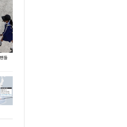
 팬들
이 대통령, '청년 대책 속도 높여야…폭염 문제도
입추 코앞인데 전
총력 대응'