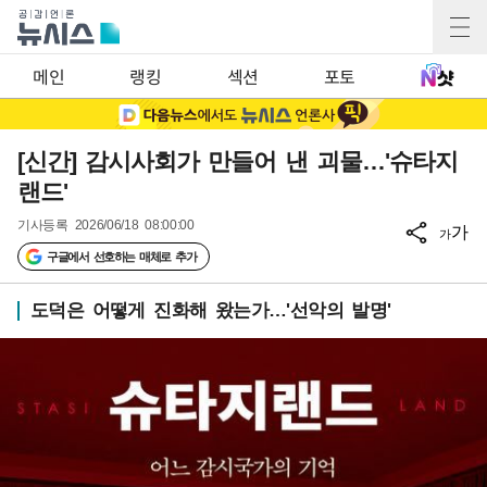
메인
랭킹
섹션
포토
[신간] 감시사회가 만들어 낸 괴물…'슈타지
랜드'
기사등록
2026/06/18 08:00:00
가
가
구글에서 선호하는 매체로 추가
도덕은 어떻게 진화해 왔는가…'선악의 발명'