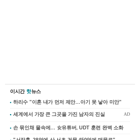
이시간
핫
뉴스
하리수 "이혼 내가 먼저 제안…아기 못 낳아 미안"
손 묶인채 물속에… 女유튜버, UDT 훈련 완벽 소화
"서장훈, 28억에 산 서초 건물 450억에 매물로"