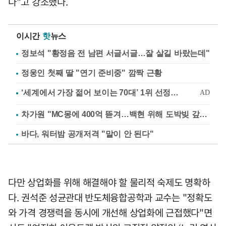
다"고 강조했다.
이시간
핫
뉴스
정보석 "황정음 전 남편 서글서글…잘 살길 바랐는데"
정웅인 첫째 딸 "연기 준비중" 깜짝 근황
차가원 "MC몽에 400억 뜯겨…백현 위해 도박빚 갚아줘"
바다, 워터밤 공개저격 "말이 안 된다"
다만 상업화를 위해 해결해야 할 물리적 숙제도 명확하
다. 권석준 성균관대 반도체융합공학과 교수는 "정확도
와 가격 경쟁력을 동시에 개선해 상업화에 근접했다"면