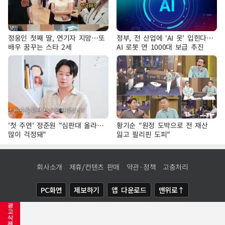
정웅인 첫째 딸, 연기자 지망…또
정부, 전 산업에 'AI 옷' 입힌다…
배우 꿈꾸는 스타 2세
AI 로봇 연 1000대 보급 추진
'첫 주연' 정준원 "심판대 올라…
황기순 "원정 도박으로 전 재산
많이 걱정돼"
잃고 필리핀 도피"
회사소개
제휴/컨텐츠 판매
약관·정책
고충처리
PC화면
제보하기
앱 다운로드
맨위로↑
광
COPYRIGHTⓒ
NEWSIS
ALL RIGHTS RESERVED.
고
삭
제