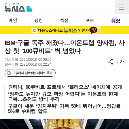
메인
랭킹
섹션
포토
IBM·구글 독주 깨졌다…이온트랩 양자컴, 사
상 첫 ‘100큐비트’ 벽 넘었다
기사등록
2026/06/18 00:00:00
가
가
최종수정
2026/06/18 00:22:24
구글에서 선호하는 매체로 추가
퀀티넘, 98큐비트 프로세서 ‘헬리오스’ 네이처에 공개
‘정확도 높지만 규모 확장 어렵다’는 이온트랩 한계
극복…초전도 방식 추격
구글이 세운 ‘양자우위’ 기록 50배 뛰어넘어…정답률
5%로 슈퍼컴 압도