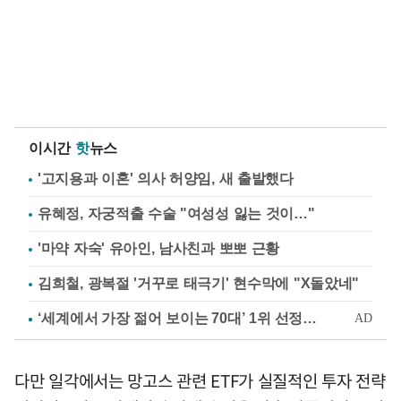
이시간
핫
뉴스
'고지용과 이혼' 의사 허양임, 새 출발했다
유혜정, 자궁적출 수술 "여성성 잃는 것이…"
'마약 자숙' 유아인, 남사친과 뽀뽀 근황
김희철, 광복절 '거꾸로 태극기' 현수막에 "X돌았네"
다만 일각에서는 망고스 관련 ETF가 실질적인 투자 전략