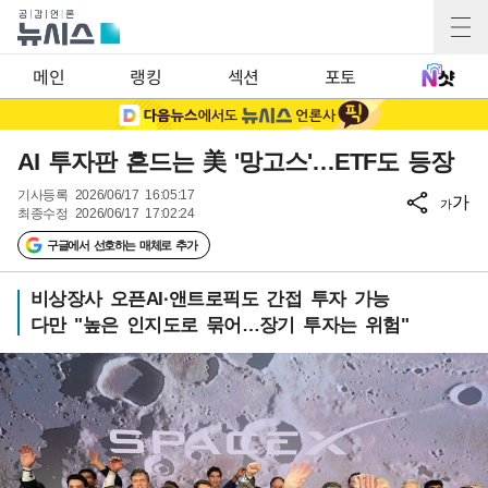
메인
랭킹
섹션
포토
AI 투자판 흔드는 美 '망고스'…ETF도 등장
기사등록
2026/06/17 16:05:17
가
가
최종수정
2026/06/17 17:02:24
구글에서 선호하는 매체로 추가
비상장사 오픈AI·앤트로픽도 간접 투자 가능
다만 "높은 인지도로 묶어…장기 투자는 위험"