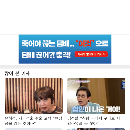
많이 본 기사
유혜정, 자궁적출 수술 고백 "여성
김정렬 "친형 군대서 구타로 사
성을 잃는 것이…"
망…유골 못 찾아"