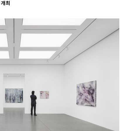
 개최
·서미화·
1위… 정
鄭
위해 뛸
승리
내일날씨]
 원해 아
보