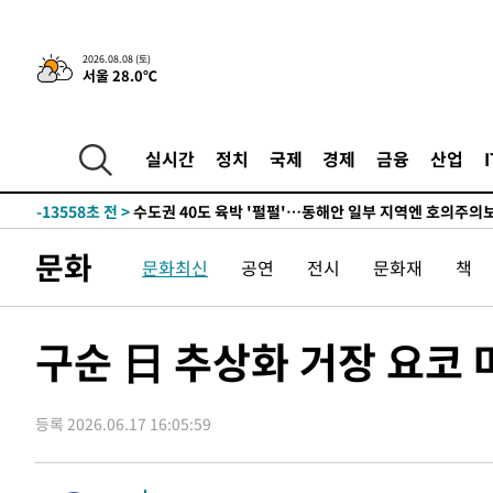
한민수·김용 순
-21981초 전 >
[속보]김민석, 與 전대 당원투표 누적 득표율 45.42%로 
청래 44.56%
-21263초 전 >
[속보]與 대표 경선 제주·인천 당원투표…金 47.75%·
2026.08.08 (토)
서울 28.0℃
42.08%·宋 10.17%
-20797초 전 >
이강인 "아틀레티코 이적 기뻐…등번호 7번 의미보단 팀 
것"
-20732초 전 >
[속보]與 당대표 경선, 제주·인천 권리당원 투표 김민석 
-14506초 전 >
낮 최고 35도 '무더위'…동해안 시간당 30㎜ '강한 비'[
실시간
정치
국제
경제
금융
산업
-13776초 전 >
[속보]이강인 "감독님이 원하는 마음 느꼈고, 많은 트로피
틀레티코 이적"
-13558초 전 >
수도권 40도 육박 '펄펄'…동해안 일부 지역엔 호의주의
-12527초 전 >
온열질환 사망자 3명 늘어…누적 환자 3000명 돌파
문화
문화최신
공연
전시
문화재
책
-6472초 전 >
강릉에 시간당 81.4㎜ 물폭탄…도로 잠기고 담벼락 붕괴
-2579초 전 >
백운산서 80년근 천종산삼 9뿌리 발견…감정가 1.3억원
-289초 전 >
선재도서 해루질 나섰다 실종 60대, 닷새 만에 숨진 채 발견
구순 日 추상화 거장 요코 
36분 전 >
남자 농구, 나고야 아시안게임서 '홈팀' 일본과 한일전
46분 전 >
여수 오동도 해상서 모터보트 전복…1명 사망·1명 실종
등록 2026.06.17 16:05:59
1시간 전 >
극한폭염 한풀 꺾이지만…'낮 최고 35도' 무더위, 열대야 계
날씨]
2시간 전 >
축구협회 "압수수색·성접대 논란 사과…쇄신의 기회로 삼겠
3시간 전 >
[속보]'압수수색·성접대 논란' 축구협회 "실망과 걱정 안겨드