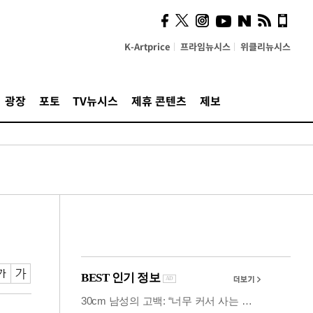
사이 해답 찾았죠"…알을
깨고 나온 '초자아'
K-Artprice
프라임뉴시스
위클리뉴시스
광장
포토
TV뉴시스
제휴 콘텐츠
제보