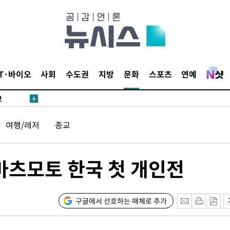
1위… 정
鄭
위해 뛸
승리
내일날씨]
IT·바이오
사회
수도권
지방
문화
스포츠
연예
 원해 아
보
여행/레저
종교
마츠모토 한국 첫 개인전
속[다음주
구글에서 선호하는 매체로 추가
다"
려 죄송"