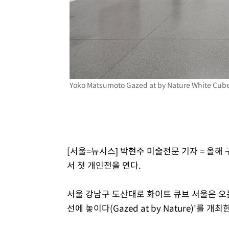
46분 전 >
여수 오동도 해상서 모터보트 전복…1명 사망·1명 실종
1시간 전 >
극한폭염 한풀 꺾이지만…'낮 최고 35도' 무더위, 열대야 계
날씨]
2시간 전 >
축구협회 "압수수색·성접대 논란 사과…쇄신의 기회로 삼겠
3시간 전 >
[속보]'압수수색·성접대 논란' 축구협회 "실망과 걱정 안겨드
6시간 전 >
'최고 37도' 폭염 지속…강원동해안 최대 150㎜ 비
8시간 전 >
[속보]뉴욕증시 상승 마감…S&P 0.6% 나스닥 1.3%↑
Yoko Matsumoto Gazed at by Nature White C
[서울=뉴시스] 박현주 미술전문 기자 = 올해
서 첫 개인전을 연다.
서울 강남구 도산대로 화이트 큐브 서울은 오는
선에 놓이다(Gazed at by Nature)'를 개최