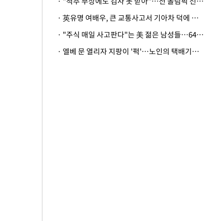
· "척추 부상에도 검사 못 받아"…전 올림픽 선수, 美봅슬레이협회 상대 소송
· 英유명 여배우, 큰 교통사고서 기아차 덕에 살았다
· "주식 매일 사고판다"는 美 젊은 남성들…64%가 "나는 인생의 패배자“
· 엘베 문 열리자 지팡이 '퍽'…노인의 택배기사 폭행 이유