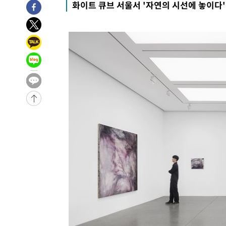
화이트 큐브 서울서 '자연의 시선에 놓이다'
6시간 전 >
'최고 37도' 폭염 지속…강원동해안 최대 150㎜ 비
8시간 전 >
[속보]뉴욕증시 상승 마감…S&P 0.6% 나스닥 1.3%↑
-31001초 전 >
이란 "호르무즈 재개방 합의 근접…美 배상 선행돼야"
-22048초 전 >
[속보]與최고위원 제주·인천 순회경선…박선원·최민희
한민수·김용 순
-22001초 전 >
[속보]김민석, 與 전대 당원투표 누적 득표율 45.42%로 
청래 44.56%
-21283초 전 >
[속보]與 대표 경선 제주·인천 당원투표…金 47.75%·
42.08%·宋 10.17%
-20817초 전 >
이강인 "아틀레티코 이적 기뻐…등번호 7번 의미보단 팀 
것"
-20752초 전 >
[속보]與 당대표 경선, 제주·인천 권리당원 투표 김민석 
-14526초 전 >
낮 최고 35도 '무더위'…동해안 시간당 30㎜ '강한 비'[
-13796초 전 >
[속보]이강인 "감독님이 원하는 마음 느꼈고, 많은 트로피
틀레티코 이적"
-13578초 전 >
수도권 40도 육박 '펄펄'…동해안 일부 지역엔 호의주의
-12547초 전 >
온열질환 사망자 3명 늘어…누적 환자 3000명 돌파
-6492초 전 >
강릉에 시간당 81.4㎜ 물폭탄…도로 잠기고 담벼락 붕괴
-2599초 전 >
백운산서 80년근 천종산삼 9뿌리 발견…감정가 1.3억원
-309초 전 >
선재도서 해루질 나섰다 실종 60대, 닷새 만에 숨진 채 발견
35분 전 >
남자 농구, 나고야 아시안게임서 '홈팀' 일본과 한일전