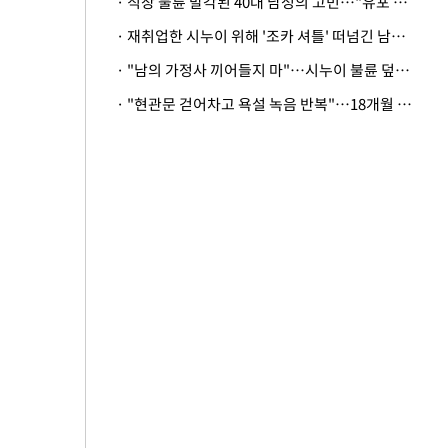
· 직장 불륜 발각된 40대 남성의 고민…"유포 동료 명예훼손·협박죄 고소 가능할까"
· 재취업한 시누이 위해 '조카 셔틀' 떠넘긴 남편…아내 "난 못한다"
· "남의 가정사 끼어들지 마"…시누이 불륜 덮으려는 남편에 억울한 아내
· "현관문 걷어차고 욕설 녹음 반복"…18개월 아기 키우는 집 뒤흔든 '앞집의 비극'