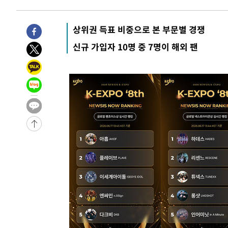
2시간 전 >
손흥민, 5경기 연속골 실패…LAFC는 승부차기 끝 과달라하라
4시간 전 >
내일까지 39도 '펄펄'…기상청 "태풍 지나며 폭염 잠시 꺾인
상위권 득표 비중으로 본 부문별 경쟁
-23925초 전 >
'월드컵 탈락 후폭풍' 축구협회…11시간 걸린 초유의 압
신규 가입자 10명 중 7명이 해외 팬
합)
-23361초 전 >
[속보] 뉴욕증시, 혼조 출발…나스닥 0.3%↓, 다우 0.1
-22154초 전 >
축구협회, 15년 전 심판 성 접대 파문에 "현재는 내부 지
-20839초 전 >
경찰, '홍명보는 2순위' 결론냈던 스포츠윤리센터도 압
-6435초 전 >
[속보]합참 "北 발사체는 단거리탄도미사일…감시·경계태
-6183초 전 >
日방위성, 北이 동해로 쏜 발사체는 탄도미사일 가능성
-4613초 전 >
[속보] SKT, 에이닷 서비스 장애 발생…"원인 파악 중"
-4019초 전 >
[속보]합참 "북, 동해상으로 미상 발사체 발사"
-3415초 전 >
'낮 최고 39도' 불볕더위…한밤 열대야도 계속[내일날씨]
-3374초 전 >
[속보]7~9일 프로야구 3연전도 폭염 취소…11일 재개
-3036초 전 >
"韓 외환시장 개입 관측 배경엔 美의 대한국 무역적자 있어
-2863초 전 >
'월드컵 탈락 후폭풍' 축구협회…초유의 압수수색에 '충격
-2703초 전 >
서울 낮 37.9도, 올여름 최고치 경신…영등포 순간 '40도'
-2265초 전 >
[속보]종합특검, 대검 추가 압수수색…내란 중요임무종사 