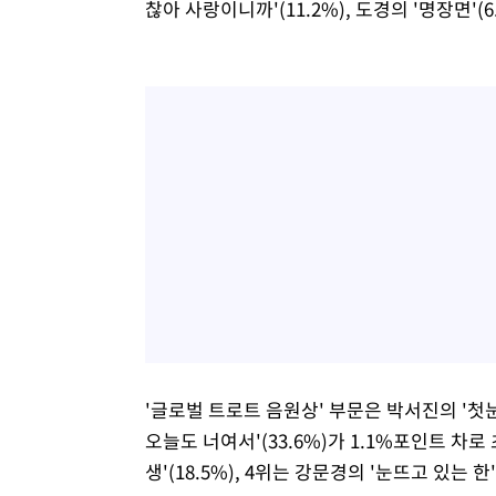
찮아 사랑이니까'(11.2%), 도경의 '명장면'(
'글로벌 트로트 음원상' 부문은 박서진의 '첫눈
오늘도 너여서'(33.6%)가 1.1%포인트 차
생'(18.5%), 4위는 강문경의 '눈뜨고 있는 한'