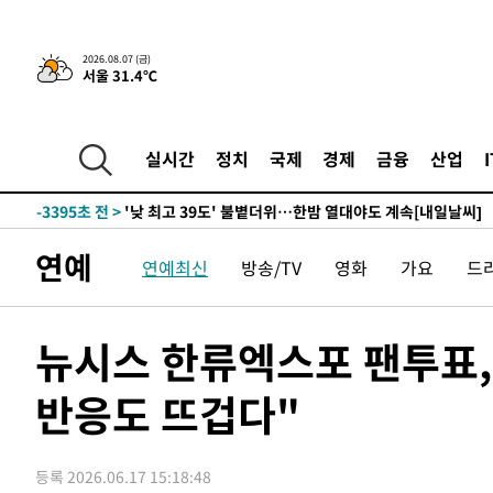
-22134초 전 >
축구협회, 15년 전 심판 성 접대 파문에 "현재는 내부 지
-20819초 전 >
경찰, '홍명보는 2순위' 결론냈던 스포츠윤리센터도 압
2026.08.07 (금)
서울 31.4℃
-6415초 전 >
[속보]합참 "北 발사체는 단거리탄도미사일…감시·경계태
-6163초 전 >
日방위성, 北이 동해로 쏜 발사체는 탄도미사일 가능성
-4593초 전 >
[속보] SKT, 에이닷 서비스 장애 발생…"원인 파악 중"
실시간
정치
국제
경제
금융
산업
-3999초 전 >
[속보]합참 "북, 동해상으로 미상 발사체 발사"
-3395초 전 >
'낮 최고 39도' 불볕더위…한밤 열대야도 계속[내일날씨]
-3354초 전 >
[속보]7~9일 프로야구 3연전도 폭염 취소…11일 재개
연예
연예최신
방송/TV
영화
가요
드
-3016초 전 >
"韓 외환시장 개입 관측 배경엔 美의 대한국 무역적자 있어
-2843초 전 >
'월드컵 탈락 후폭풍' 축구협회…초유의 압수수색에 '충격
-2683초 전 >
서울 낮 37.9도, 올여름 최고치 경신…영등포 순간 '40도'
뉴시스 한류엑스포 팬투표,
-2245초 전 >
[속보]종합특검, 대검 추가 압수수색…내란 중요임무종사 
반응도 뜨겁다"
27분 전 >
[속보]코스닥, 800p 회복…0.26% 오른 801.67 마감
28분 전 >
[속보]코스피, 301.88포인트(4.58%) 내린 6296.38 마감
31분 전 >
[속보]원·달러 환율, 0.7원 내린 1423.8원 마감
등록 2026.06.17 15:18:48
1시간 전 >
"여기 떨어졌다"…다누리, 스페이스X 로켓 달 충돌 흔적 포착