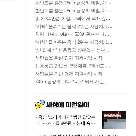
옥상 '쓰레기 테러' 범인 잡았는
데…과태료 3만원 처분에 숙박업
주 허탈