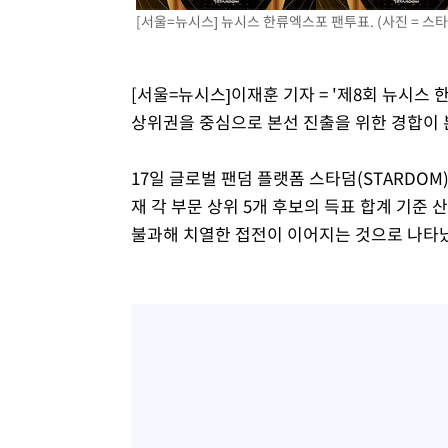
[서울=뉴시스] 뉴시스 한류엑스포 팬투표. (사진 = 스타덤 
27분 전 >
[속보]코스닥, 800p 회복…0.26% 오른 801.67 마감
28분 전 >
[속보]코스피, 301.88포인트(4.58%) 내린 6296.38 마감
30분 전 >
[속보]원·달러 환율, 0.7원 내린 1423.8원 마감
[서울=뉴시스]이재훈 기자 = '제8회 뉴시스
1시간 전 >
"여기 떨어졌다"…다누리, 스페이스X 로켓 달 충돌 흔적 포착
상위권을 중심으로 본선 진출을 위한 경합이 
2시간 전 >
손흥민, 5경기 연속골 실패…LAFC는 승부차기 끝 과달라하라
4시간 전 >
내일까지 39도 '펄펄'…기상청 "태풍 지나며 폭염 잠시 꺾인
17일 글로벌 팬덤 플랫폼 스타덤(STARDOM
재 각 부문 상위 5개 후보의 득표 합계 기준 
불과해 치열한 접전이 이어지는 것으로 나타