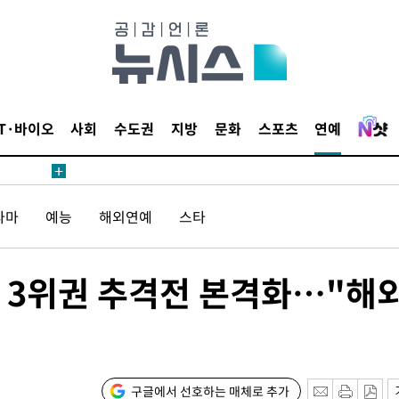
침 준수"
수수색
세 강화"
IT·바이오
사회
수도권
지방
문화
스포츠
연예
라마
예능
해외연예
스타
"
·당황'
 3위권 추격전 본격화…"해
혐의
구글에서 선호하는 매체로 추가