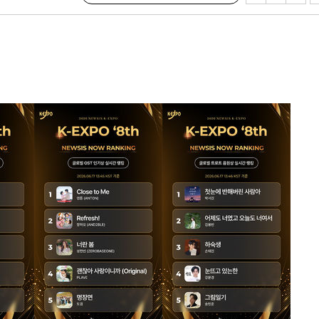
 격파
다"
수수색(종
4%↑
침 준수"
수수색
세 강화"
"
·당황'
혐의