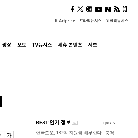
의견, 국토부·LH에 충실히
전달할 것"
K-Artprice
프라임뉴시스
위클리뉴시스
광장
포토
TV뉴시스
제휴 콘텐츠
제보
외