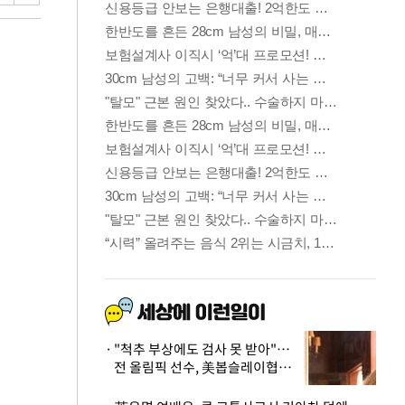
"척추 부상에도 검사 못 받아"…
전 올림픽 선수, 美봅슬레이협회
상대 소송