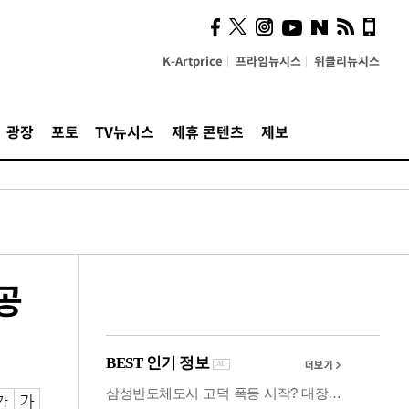
사이 해답 찾았죠"…알을
깨고 나온 '초자아'
K-Artprice
프라임뉴시스
위클리뉴시스
광장
포토
TV뉴시스
제휴 콘텐츠
제보
공