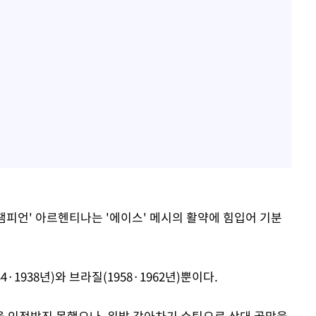
챔피언' 아르헨티나는 '에이스' 메시의 활약에 힘입어 기분
·1938년)와 브라질(1958·1962년)뿐이다.
 인정받진 못했으나, 왼발 감아차기 슈팅으로 상대 골망을