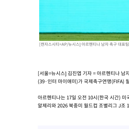
주 날씨]
23분 전 >
축구협회 "압수수색·성접대 논란 사과…쇄신의 기회로 삼겠다
48분 전 >
[속보]'압수수색·성접대 논란' 축구협회 "실망과 걱정 안겨드
3시간 전 >
'최고 37도' 폭염 지속…강원동해안 최대 150㎜ 비
5시간 전 >
[속보]뉴욕증시 상승 마감…S&P 0.6% 나스닥 1.3%↑
[캔자스시티=AP/뉴시스] 아르헨티나 남자 축구 대표팀의 리
[서울=뉴시스] 김진엽 기자 = 아르헨티나 남
(39·인터 마이애미)가 국제축구연맹(FIFA)
아르헨티나는 17일 오전 10시(한국 시간)
알제리와 2026 북중미 월드컵 조별리그 J조 