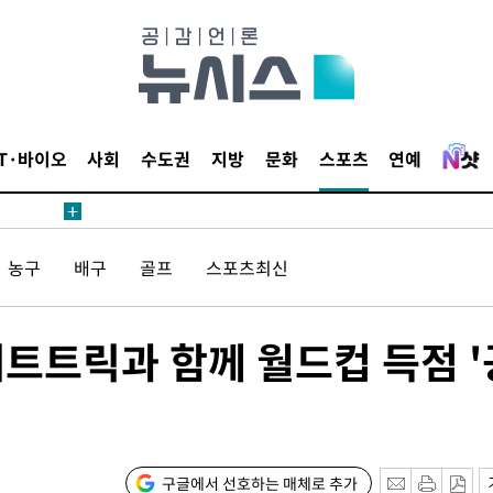
鄭
위해 뛸
승리
내일날씨]
 원해 아
IT·바이오
사회
수도권
지방
문화
스포츠
연예
보
농구
배구
골프
스포츠최신
 해트트릭과 함께 월드컵 득점 '
계속[다음
"
려 죄송"
구글에서 선호하는 매체로 추가