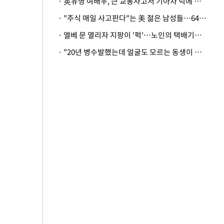
· 英유명 여배우, 큰 교통사고서 기아차 덕에 살았다
· "주식 매일 사고판다"는 美 젊은 남성들…64%가 "나는 인생의 패배자“
· 엘베 문 열리자 지팡이 '퍽'…노인의 택배기사 폭행 이유
· "20년 병수발했는데 얼굴도 모르는 동생이 유산 절반을"…배다른 형제 상속권 있을까