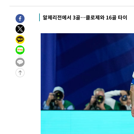
5시간 전 >
[속보]뉴욕증시 상승 마감…S&P 0.6% 나스닥 1.3%↑
-30157초 전 >
[속보]與최고위원 제주·인천 순회경선…박선원·최민희
알제리전에서 3골…클로제와 16골 타이
한민수·김용 순
-30110초 전 >
[속보]김민석, 與 전대 당원투표 누적 득표율 45.42%로 
청래 44.56%
-29392초 전 >
[속보]與 대표 경선 제주·인천 당원투표…金 47.75%·
42.08%·宋 10.17%
-28926초 전 >
이강인 "아틀레티코 이적 기뻐…등번호 7번 의미보단 팀 
것"
-28861초 전 >
[속보]與 당대표 경선, 제주·인천 권리당원 투표 김민석 
-22635초 전 >
낮 최고 35도 '무더위'…동해안 시간당 30㎜ '강한 비'[
-21905초 전 >
[속보]이강인 "감독님이 원하는 마음 느꼈고, 많은 트로피
틀레티코 이적"
-21687초 전 >
수도권 40도 육박 '펄펄'…동해안 일부 지역엔 호의주의
-20656초 전 >
온열질환 사망자 3명 늘어…누적 환자 3000명 돌파
-14601초 전 >
강릉에 시간당 81.4㎜ 물폭탄…도로 잠기고 담벼락 붕괴
-10708초 전 >
백운산서 80년근 천종산삼 9뿌리 발견…감정가 1.3억원
-8418초 전 >
선재도서 해루질 나섰다 실종 60대, 닷새 만에 숨진 채 발견
-5952초 전 >
남자 농구, 나고야 아시안게임서 '홈팀' 일본과 한일전
-5328초 전 >
여수 오동도 해상서 모터보트 전복…1명 사망·1명 실종
-1555초 전 >
극한폭염 한풀 꺾이지만…'낮 최고 35도' 무더위, 열대야 