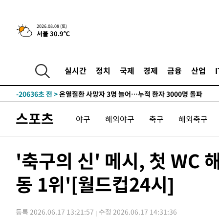
청래 44.56%
-29372초 전 >
[속보]與 대표 경선 제주·인천 당원투표…金 47.75%·
42.08%·宋 10.17%
-28906초 전 >
이강인 "아틀레티코 이적 기뻐…등번호 7번 의미보단 팀 
2026.08.08 (토)
서울 30.9℃
것"
-28841초 전 >
[속보]與 당대표 경선, 제주·인천 권리당원 투표 김민석 
-22615초 전 >
낮 최고 35도 '무더위'…동해안 시간당 30㎜ '강한 비'[
-21885초 전 >
[속보]이강인 "감독님이 원하는 마음 느꼈고, 많은 트로피
실시간
정치
국제
경제
금융
산업
틀레티코 이적"
-21667초 전 >
수도권 40도 육박 '펄펄'…동해안 일부 지역엔 호의주의
-20636초 전 >
온열질환 사망자 3명 늘어…누적 환자 3000명 돌파
-14581초 전 >
강릉에 시간당 81.4㎜ 물폭탄…도로 잠기고 담벼락 붕괴
스포츠
야구
해외야구
축구
해외축구
-10688초 전 >
백운산서 80년근 천종산삼 9뿌리 발견…감정가 1.3억원
-8398초 전 >
선재도서 해루질 나섰다 실종 60대, 닷새 만에 숨진 채 발견
-5932초 전 >
남자 농구, 나고야 아시안게임서 '홈팀' 일본과 한일전
'축구의 신' 메시, 첫 WC
-5308초 전 >
여수 오동도 해상서 모터보트 전복…1명 사망·1명 실종
동 1위'[월드컵24시]
-1535초 전 >
극한폭염 한풀 꺾이지만…'낮 최고 35도' 무더위, 열대야 
주 날씨]
24분 전 >
축구협회 "압수수색·성접대 논란 사과…쇄신의 기회로 삼겠다
48분 전 >
[속보]'압수수색·성접대 논란' 축구협회 "실망과 걱정 안겨드
등록 2026.06.17 13:21:57
수정 2026.06.17 14:31:36
3시간 전 >
'최고 37도' 폭염 지속…강원동해안 최대 150㎜ 비