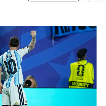
·서미화·
1위… 정
鄭
위해 뛸
승리
내일날씨]
 원해 아
보
계속[다음