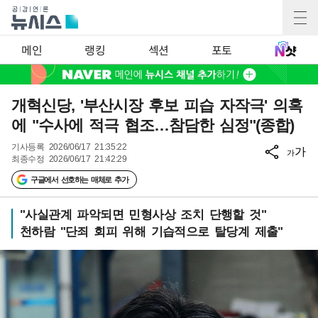
메인
랭킹
섹션
포토
개혁신당, '부산시장 후보 피습 자작극' 의혹
에 "수사에 적극 협조…참담한 심정"(종합)
기사등록
2026/06/17 21:35:22
가
가
최종수정
2026/06/17 21:42:29
구글에서 선호하는 매체로 추가
"사실관계 파악되면 민형사상 조치 단행할 것"
천하람 "단죄 회피 위해 기습적으로 탈당계 제출"