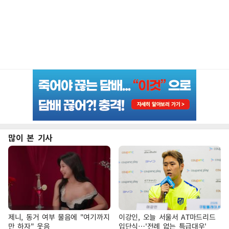
많이 본 기사
제니, 동거 여부 물음에 "여기까지
이강인, 오늘 서울서 AT마드리드
만 하자" 웃음
입단식…'전례 없는 특급대우'