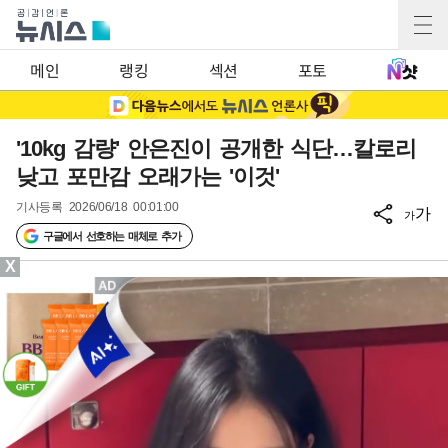
메인
랭킹
섹션
포토
'10kg 감량' 안은진이 공개한 식단…칼로리
낮고 포만감 오래가는 '이것'
기사등록
2026/06/18 00:01:00
가
가
구글에서 선호하는 매체로 추가
X