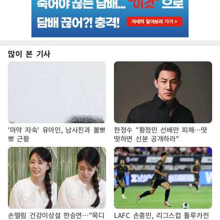
많이 본 기사
'마약 자숙' 유아인, 남사친과 볼뽀
한정수 "황정민 선배만 피해…떳
뽀 근황
떳하면 신분 공개하라"
손떨림 건강이상설 한승연…"목디
LAFC 손흥민, 리그스컵 톨루카전