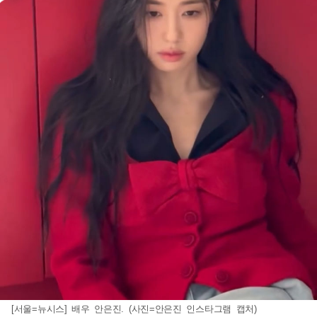
[서울=뉴시스] 배우 안은진. (사진=안은진 인스타그램 캡처)