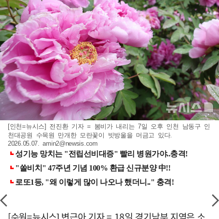
[인천=뉴시스] 전진환 기자 = 봄비가 내리는 7일 오후 인천 남동구 인
천대공원 수목원 만개한 모란꽃이 빗방울을 머금고 있다.
2026.05.07.
amin2@newsis.com
[수원=뉴시스] 변근아 기자 = 18일 경기남부 지역은 소