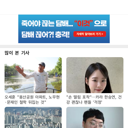
많이 본 기사
오세훈 "용산공원 아파트, 노무현
"손 떨림 포착"…카라 한승연, 건
·문재인 철학 뒤집는 것"
강 괜찮나 팬들 '걱정'