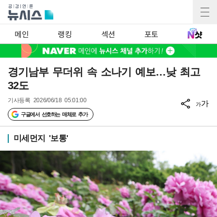
메인
랭킹
섹션
포토
경기남부 무더위 속 소나기 예보…낮 최고
32도
기사등록
2026/06/18 05:01:00
가
가
구글에서 선호하는 매체로 추가
미세먼지 '보통'