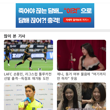
많이 본 기사
LAFC 손흥민, 리그스컵 톨루카전
제니, 동거 여부 물음에 "여기까지
선발 출격…득점포 재가동 도전
만 하자" 웃음