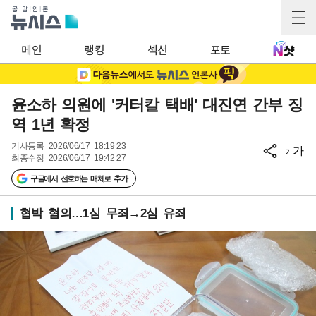
메인
랭킹
섹션
포토
윤소하 의원에 '커터칼 택배' 대진연 간부 징
역 1년 확정
기사등록
2026/06/17 18:19:23
가
가
최종수정
2026/06/17 19:42:27
구글에서 선호하는 매체로 추가
협박 혐의…1심 무죄→2심 유죄