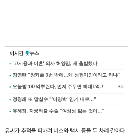
이시간
핫
뉴스
'고지용과 이혼' 의사 허양임, 새 출발했다
장영란 "쌍커풀 3번 밖에…왜 성형미인이라고 하냐"
정청래 또 말실수 "'이명박' 임기 내로…"
유혜정, 자궁적출 수술 "여성성 잃는 것이…"
유씨가 추적을 피하려 버스와 택시 등을 두 차례 갈아타