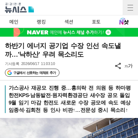
메인
랭킹
섹션
포토
하반기 에너지 공기업 수장 인선 속도낼
까…'낙하산' 우려 목소리도
기사등록
2026/06/17 11:03:10
가
가
구글에서 선호하는 매체로 추가
가스공사 재공모 진행 중…홍의락 전 의원 등 하마평
한전KPS·남동발전·원자력환경공단 새수장 공모 돌입
9월 임기 마감 한전도 새로운 수장 공모에 속도 예상
임종석·김회천 등 인사 비판↑…전문성 중시 목소리↑