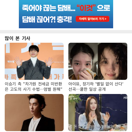
많이 본 기사
이승기 측 "차가원 전세금 미반환
아이유, 장기하 '별일 없이 산다'
은 고도의 사기 수법…엄벌 원해"
선곡…쿨한 일상 공개