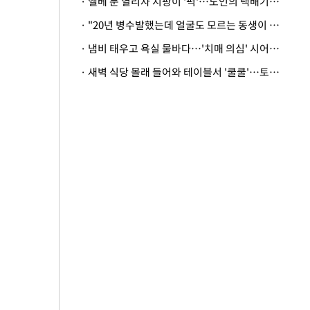
· 엘베 문 열리자 지팡이 '퍽'…노인의 택배기사 폭행 이유
· "20년 병수발했는데 얼굴도 모르는 동생이 유산 절반을"…배다른 형제 상속권 있을까
· 냄비 태우고 욕실 물바다…'치매 의심' 시어머니 검사 권유했다가 '날벼락'
· 새벽 식당 몰래 들어와 테이블서 '쿨쿨'…토사물 남기고 사라진 남성