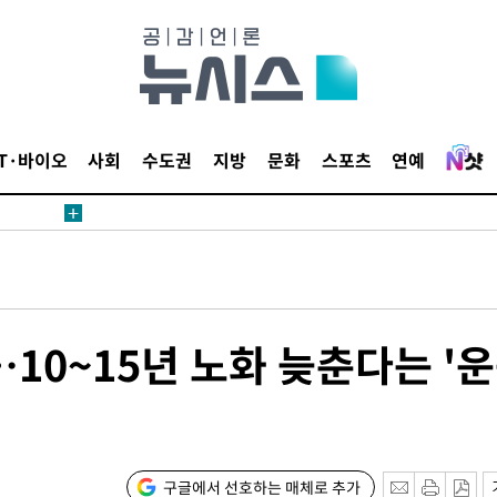
IT·바이오
사회
수도권
지방
문화
스포츠
연예
 계속[다음
삼겠다"
안겨드려 죄
…10~15년 노화 늦춘다는 '
 계속[다음
삼겠다"
구글에서 선호하는 매체로 추가
안겨드려 죄