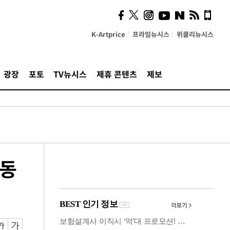
사이 해답 찾았죠"…알을
깨고 나온 '초자아'
K-Artprice
프라임뉴시스
위클리뉴시스
광장
포토
TV뉴시스
제휴 콘텐츠
제보
운동