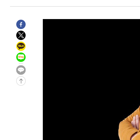
송"
-10635초 전 >
'최고 37도' 폭염 지속…강원동해안 최대 150㎜ 비
-3761초 전 >
[속보]뉴욕증시 상승 마감…S&P 0.6% 나스닥 1.3%↑