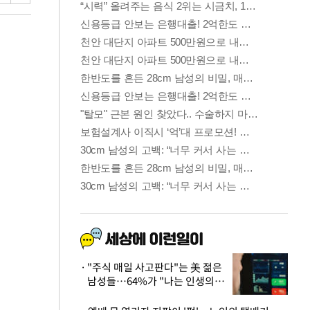
"주식 매일 사고판다"는 美 젊은
남성들…64%가 "나는 인생의
패배자“