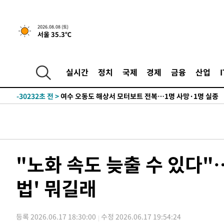
2026.08.08 (토)
서울 35.3℃
-3761초 전 >
[속보]뉴욕증시 상승 마감…S&P 0.6% 나스닥 1.3%↑
-30856초 전 >
남자 농구, 나고야 아시안게임서 '홈팀' 일본과 한일전
실시간
정치
국제
경제
금융
산업
-30232초 전 >
여수 오동도 해상서 모터보트 전복…1명 사망·1명 실종
-26459초 전 >
극한폭염 한풀 꺾이지만…'낮 최고 35도' 무더위, 열대야
주 날씨]
-23477초 전 >
축구협회 "압수수색·성접대 논란 사과…쇄신의 기회로 
-21994초 전 >
[속보]'압수수색·성접대 논란' 축구협회 "실망과 걱정 
송"
-10615초 전 >
'최고 37도' 폭염 지속…강원동해안 최대 150㎜ 비
-3741초 전 >
[속보]뉴욕증시 상승 마감…S&P 0.6% 나스닥 1.3%↑
"노화 속도 늦출 수 있다"
-30876초 전 >
남자 농구, 나고야 아시안게임서 '홈팀' 일본과 한일전
법' 뭐길래
-30252초 전 >
여수 오동도 해상서 모터보트 전복…1명 사망·1명 실종
-26479초 전 >
극한폭염 한풀 꺾이지만…'낮 최고 35도' 무더위, 열대야
주 날씨]
-23497초 전 >
축구협회 "압수수색·성접대 논란 사과…쇄신의 기회로 
등록 2026.06.17 18:30:00
수정 2026.06.17 19:54:24
-22014초 전 >
[속보]'압수수색·성접대 논란' 축구협회 "실망과 걱정 