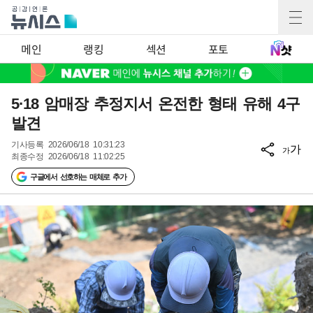
메인
랭킹
섹션
포토
5·18 암매장 추정지서 온전한 형태 유해 4구
발견
기사등록
2026/06/18 10:31:23
가
가
최종수정
2026/06/18 11:02:25
구글에서 선호하는 매체로 추가