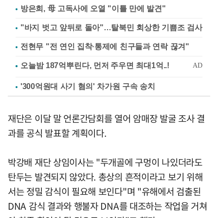
방은희, 母 고독사에 오열 "이틀 만에 발견"
"바지 벗고 앞뒤로 돌아"…탈북민 회상한 기쁨조 검사
전현무 "전 연인 집착·통제에 친구들과 연락 끊겨"
'300억원대 사기 혐의' 차가원 구속 송치
재단은 이달 말 언론간담회를 열어 암매장 발굴 조사 결
과를 공식 발표할 계획이다.
박강배 재단 상임이사는 "두개골에 구멍이 나있더라도
탄두는 발견되지 않았다. 총상의 흔적이라고 보기 위해
서는 정밀 감식이 필요해 보인다"며 "유해에서 검출된
DNA 감식 결과와 행불자 DNA를 대조하는 작업을 거쳐