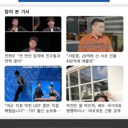
많이 본 기사
전현무 "전 연인 집착에 친구들과
"서장훈, 28억에 산 서초 건물
연락 끊어"
450억에 매물로"
"여군 지원 막힌 UDT 훈련 직접
박찬민 딸 박민하, 배우·국가대표
해봤습니다"…707 출신 女유튜버
병행하더니…여유로운 근황 공개
'완벽 소화'