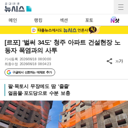
메인
랭킹
섹션
포토
[르포] '벌써 34도' 청주 아파트 건설현장 노
동자 폭염과의 사투
기사등록
2026/06/18 08:00:00
가
가
최종수정
2026/06/18 08:04:23
구글에서 선호하는 매체로 추가
팔·목토시 무장에도 땀 '줄줄'
얼음물·포도당으로 수분 보충