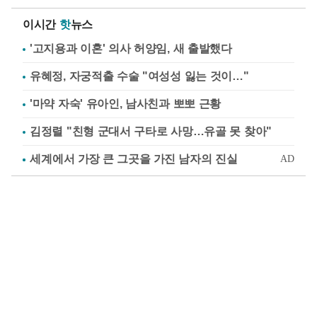
이시간
핫
뉴스
'고지용과 이혼' 의사 허양임, 새 출발했다
유혜정, 자궁적출 수술 "여성성 잃는 것이…"
'마약 자숙' 유아인, 남사친과 뽀뽀 근황
김정렬 "친형 군대서 구타로 사망…유골 못 찾아"