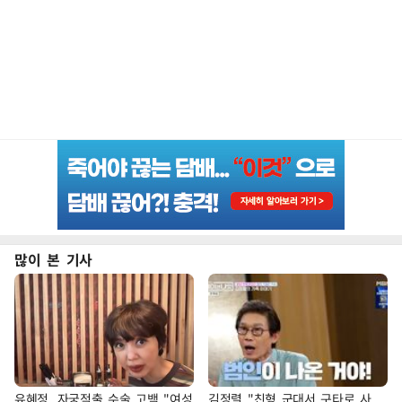
많이 본 기사
유혜정, 자궁적출 수술 고백 "여성
김정렬 "친형 군대서 구타로 사