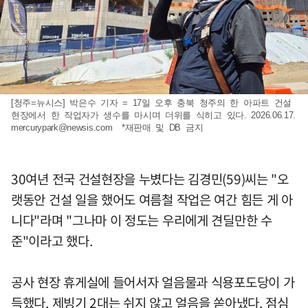
[청주=뉴시스] 박은수 기자 = 17일 오후 충북 청주의 한 아파트 건설
현장에서 한 작업자가 생수를 마시며 더위를 식히고 있다. 2026.06.17.
mercurypark@newsis.com
*재판매 및 DB 금지
30여년 전국 건설현장을 누볐다는 김경민(59)씨는 "오
랫동안 건설 일을 했어도 여름철 작업은 여간 힘든 게 아
니다"라며 "그나마 이 정도는 우리에게 견딜만한 수
준"이라고 했다.
공사 현장 휴게실에 들어서자 얼음물과 식용포도당이 가
득했다. 제빙기 2대는 쉬지 않고 얼음을 쏟아냈다. 점심