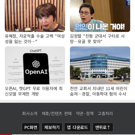
유혜정, 자궁적출 수술 고백 "여성
김정렬 "친형 군대서 구타로 사
성을 잃는 것이…"
망…유골 못 찾아"
오픈AI, 챗GPT 무료 이용자에 최
천안 교회서 지내던 11세 어린이
신모델 무제한 개방
숨져…경찰, 아동학대 혐의 수사
회사소개
제휴/컨텐츠 판매
약관·정책
고충처리
PC화면
제보하기
앱 다운로드
맨위로↑