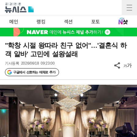
메인
랭킹
섹션
포토
"학창 시절 왕따라 친구 없어"…'결혼식 하
객 알바' 고민에 설왕설래
기사등록
2026/06/18 09:23:00
가
가
구글에서 선호하는 매체로 추가