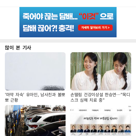
많이 본 기사
'마약 자숙' 유아인, 남사친과 볼뽀
손떨림 건강이상설 한승연…"목디
뽀 근황
스크 심해 치료 중"