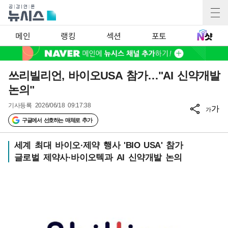
메인
랭킹
섹션
포토
쓰리빌리언, 바이오USA 참가…"AI 신약개발
논의"
기사등록
2026/06/18 09:17:38
가
가
구글에서 선호하는 매체로 추가
세계 최대 바이오·제약 행사 'BIO USA' 참가
글로벌 제약사·바이오텍과 AI 신약개발 논의