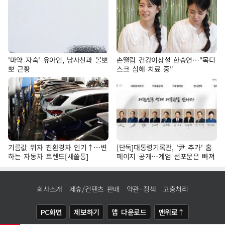
'마약 자숙' 유아인, 남사친과 볼뽀
손떨림 건강이상설 한승연…"목디
뽀 근황
스크 심해 치료 중"
기름값 뛰자 친환경차 인기↑…변
[단독]대통령기록관, '尹 추가' 홈
하는 자동차 트렌드[세쓸통]
페이지 공개…계엄 선포문은 빠져
회사소개
제휴/컨텐츠 판매
약관·정책
고충처리
PC화면
제보하기
앱 다운로드
맨위로↑