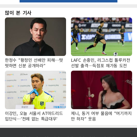
많이 본 기사
한정수 "황정민 선배만 피해…떳
LAFC 손흥민, 리그스컵 톨루카전
떳하면 신분 공개하라"
선발 출격…득점포 재가동 도전
이강인, 오늘 서울서 AT마드리드
제니, 동거 여부 물음에 "여기까지
입단식…'전례 없는 특급대우'
만 하자" 웃음