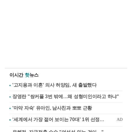
이시간
핫
뉴스
'고지용과 이혼' 의사 허양임, 새 출발했다
장영란 "쌍커풀 3번 밖에…왜 성형미인이라고 하냐"
'마약 자숙' 유아인, 남사친과 뽀뽀 근황