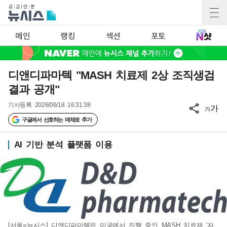
메인
랭킹
섹션
포토
디앤디파마텍 "MASH 치료제 2상 조직생검
결과 공개"
기사등록
2026/06/18 16:31:38
가
가
구글에서 선호하는 매체로 추가
AI 기반 분석 플랫폼 이용
[서울=뉴시스] 디앤디파마텍은 미국에서 진행 중인 MASH 치료제 '자