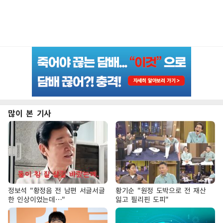
많이 본 기사
정보석 "황정음 전 남편 서글서글
황기순 "원정 도박으로 전 재산
한 인상이었는데…"
잃고 필리핀 도피"