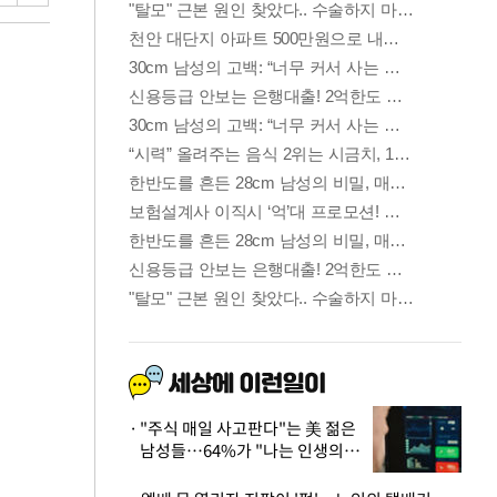
"주식 매일 사고판다"는 美 젊은
남성들…64%가 "나는 인생의
패배자“