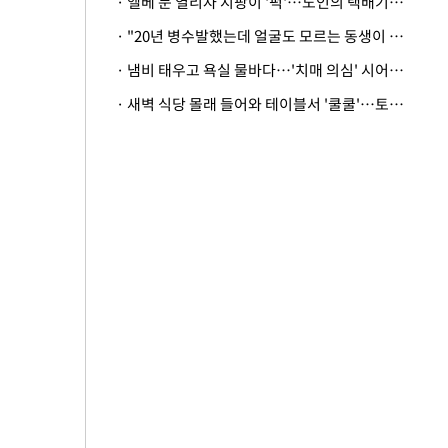
· 엘베 문 열리자 지팡이 '퍽'…노인의 택배기사 폭행 이유
· "20년 병수발했는데 얼굴도 모르는 동생이 유산 절반을"…배다른 형제 상속권 있을까
· 냄비 태우고 욕실 물바다…'치매 의심' 시어머니 검사 권유했다가 '날벼락'
· 새벽 식당 몰래 들어와 테이블서 '쿨쿨'…토사물 남기고 사라진 남성