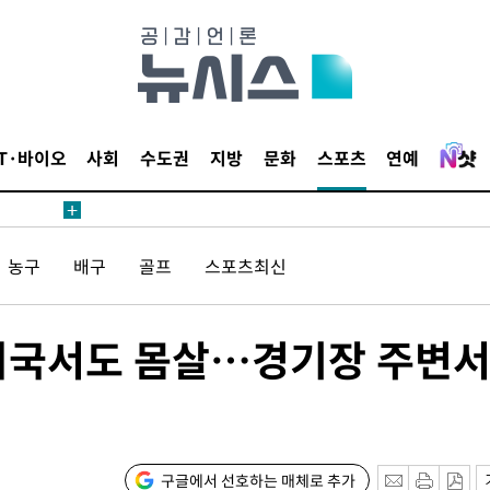
 계속[다음
삼겠다"
IT·바이오
사회
수도권
지방
문화
스포츠
연예
안겨드려 죄
농구
배구
골프
스포츠최신
 계속[다음
삼겠다"
안겨드려 죄
 미국서도 몸살…경기장 주변
구글에서 선호하는 매체로 추가