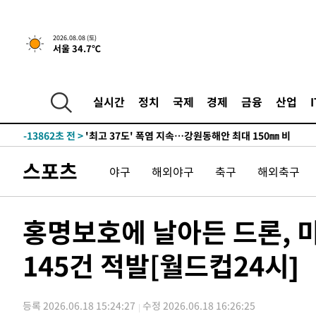
2026.08.08 (토)
서울 34.7℃
-7008초 전 >
[속보]뉴욕증시 상승 마감…S&P 0.6% 나스닥 1.3%↑
-29706초 전 >
극한폭염 한풀 꺾이지만…'낮 최고 35도' 무더위, 열대야
주 날씨]
-26724초 전 >
축구협회 "압수수색·성접대 논란 사과…쇄신의 기회로 
실시간
정치
국제
경제
금융
산업
-25241초 전 >
[속보]'압수수색·성접대 논란' 축구협회 "실망과 걱정 
송"
-13862초 전 >
'최고 37도' 폭염 지속…강원동해안 최대 150㎜ 비
-6988초 전 >
[속보]뉴욕증시 상승 마감…S&P 0.6% 나스닥 1.3%↑
스포츠
야구
해외야구
축구
해외축구
-29726초 전 >
극한폭염 한풀 꺾이지만…'낮 최고 35도' 무더위, 열대야
주 날씨]
-26744초 전 >
축구협회 "압수수색·성접대 논란 사과…쇄신의 기회로 
-25261초 전 >
[속보]'압수수색·성접대 논란' 축구협회 "실망과 걱정 
홍명보호에 날아든 드론,
송"
-13882초 전 >
'최고 37도' 폭염 지속…강원동해안 최대 150㎜ 비
145건 적발[월드컵24시]
-7008초 전 >
[속보]뉴욕증시 상승 마감…S&P 0.6% 나스닥 1.3%↑
등록 2026.06.18 15:24:27
수정 2026.06.18 16:26:25