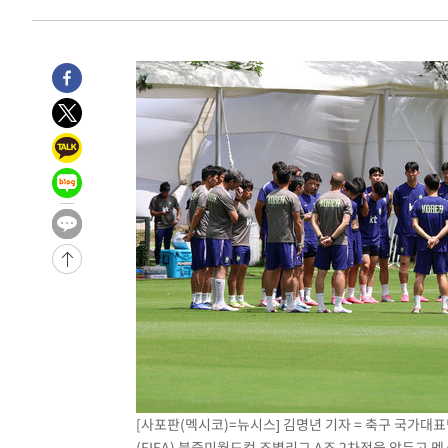
[사포판(멕시코)=뉴시스] 김명년 기자 = 축구 국가대표
(FIFA) 북중미월드컵 조별리그 A조 2차전을 앞두고