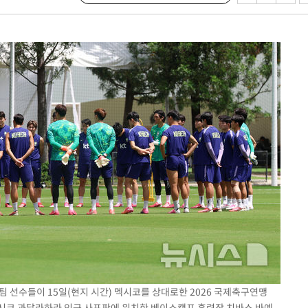
팀 선수들이 15일(현지 시간) 멕시코를 상대로한 2026 국제축구연맹
 멕시코 과달라하라 인근 사포판에 위치한 베이스캠프 훈련장 치바스 바예