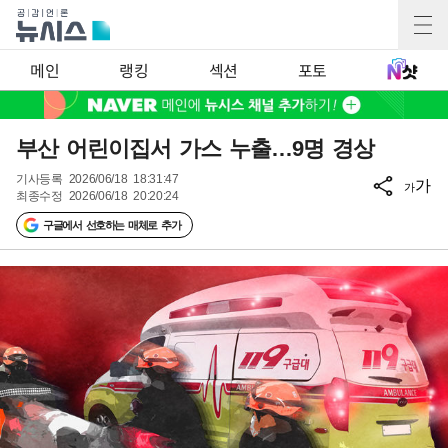
메인
랭킹
섹션
포토
부산 어린이집서 가스 누출…9명 경상
기사등록
2026/06/18 18:31:47
가
가
최종수정
2026/06/18 20:20:24
구글에서 선호하는 매체로 추가