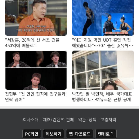
"서장훈, 28억에 산 서초 건물
"여군 지원 막힌 UDT 훈련 직접
450억에 매물로"
해봤습니다"…707 출신 女유튜버
'완벽 소화'
전현무 "전 연인 집착에 친구들과
박찬민 딸 박민하, 배우·국가대표
연락 끊어"
병행하더니…여유로운 근황 공개
회사소개
제휴/컨텐츠 판매
약관·정책
고충처리
PC화면
제보하기
앱 다운로드
맨위로↑