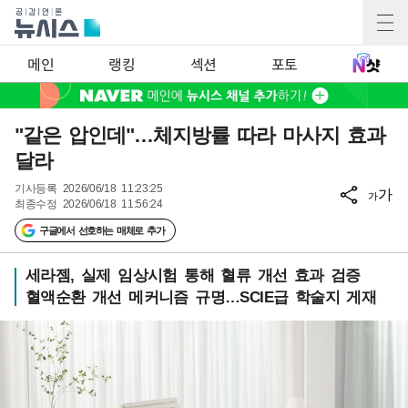
메인
랭킹
섹션
포토
"같은 압인데"…체지방률 따라 마사지 효과
달라
기사등록
2026/06/18 11:23:25
가
가
최종수정
2026/06/18 11:56:24
구글에서 선호하는 매체로 추가
세라젬, 실제 임상시험 통해 혈류 개선 효과 검증
혈액순환 개선 메커니즘 규명…SCIE급 학술지 게재