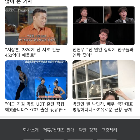
많이 본 기사
"서장훈, 28억에 산 서초 건물
전현무 "전 연인 집착에 친구들과
450억에 매물로"
연락 끊어"
"여군 지원 막힌 UDT 훈련 직접
박찬민 딸 박민하, 배우·국가대표
해봤습니다"…707 출신 女유튜버
병행하더니…여유로운 근황 공개
'완벽 소화'
회사소개
제휴/컨텐츠 판매
약관·정책
고충처리