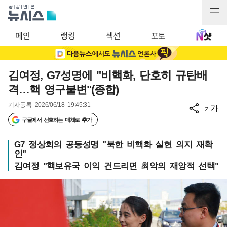
메인
랭킹
섹션
포토
김여정, G7성명에 "비핵화, 단호히 규탄배
격…핵 영구불변"(종합)
기사등록
2026/06/18 19:45:31
가
가
구글에서 선호하는 매체로 추가
G7 정상회의 공동성명 "북한 비핵화 실현 의지 재확
인"
김여정 "핵보유국 이익 건드리면 최악의 재앙적 선택"