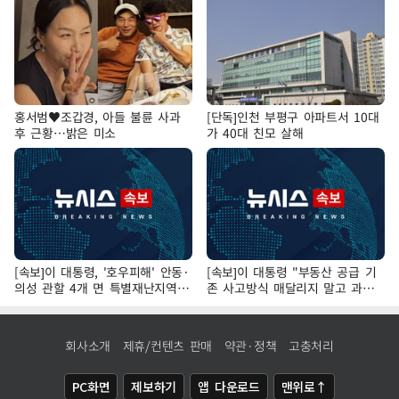
홍서범♥조갑경, 아들 불륜 사과
[단독]인천 부평구 아파트서 10대
후 근황…밝은 미소
가 40대 친모 살해
[속보]이 대통령, '호우피해' 안동·
[속보]이 대통령 "부동산 공급 기
의성 관할 4개 면 특별재난지역
존 사고방식 매달리지 말고 과감
선포
히 실천"
회사소개
제휴/컨텐츠 판매
약관·정책
고충처리
PC화면
제보하기
앱 다운로드
맨위로↑