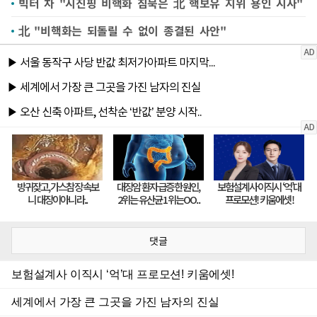
빅터 차 "시진핑 비핵화 침묵은 北 핵보유 지위 용인 시사"
北 "비핵화는 되돌릴 수 없이 종결된 사안"
댓글