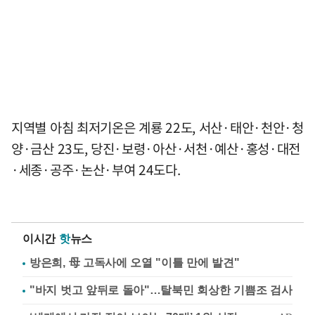
지역별 아침 최저기온은 계룡 22도, 서산·태안·천안·청
양·금산 23도, 당진·보령·아산·서천·예산·홍성·대전
·세종·공주·논산·부여 24도다.
이시간
핫
뉴스
방은희, 母 고독사에 오열 "이틀 만에 발견"
"바지 벗고 앞뒤로 돌아"…탈북민 회상한 기쁨조 검사