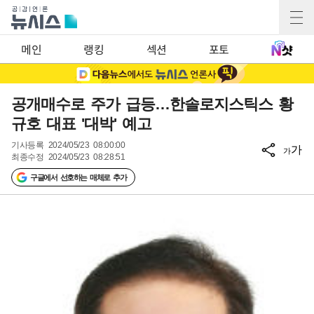
메인
랭킹
섹션
포토
공개매수로 주가 급등…한솔로지스틱스 황
규호 대표 '대박' 예고
기사등록
2024/05/23 08:00:00
가
가
최종수정
2024/05/23 08:28:51
구글에서 선호하는 매체로 추가