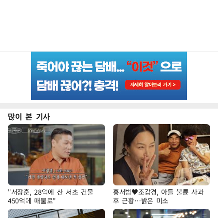
많이 본 기사
"서장훈, 28억에 산 서초 건물
홍서범♥조갑경, 아들 불륜 사과
450억에 매물로"
후 근황…밝은 미소