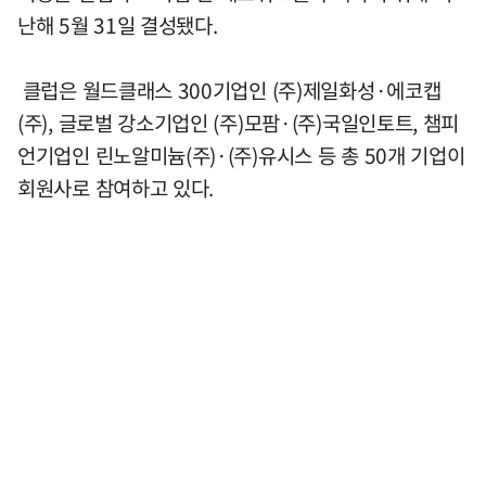
난해 5월 31일 결성됐다.
클럽은 월드클래스 300기업인 (주)제일화성·에코캡
(주), 글로벌 강소기업인 (주)모팜·(주)국일인토트, 챔피
언기업인 린노알미늄(주)·(주)유시스 등 총 50개 기업이
회원사로 참여하고 있다.