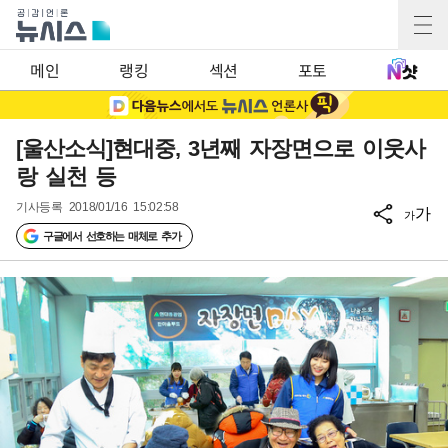
메인
랭킹
섹션
포토
[울산소식]현대중, 3년째 자장면으로 이웃사
랑 실천 등
기사등록
2018/01/16 15:02:58
가
가
구글에서 선호하는 매체로 추가