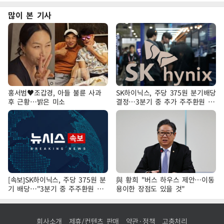
많이 본 기사
홍서범♥조갑경, 아들 불륜 사과
SK하이닉스, 주당 375원 분기배당
후 근황…밝은 미소
결정…3분기 중 추가 주주환원 발
표
[속보]SK하이닉스, 주당 375원 분
與 황희 "버스 하우스 제안…이동
기 배당…"3분기 중 주주환원 방
용이한 장점도 있을 것"
안 확정"
회사소개
제휴/컨텐츠 판매
약관·정책
고충처리