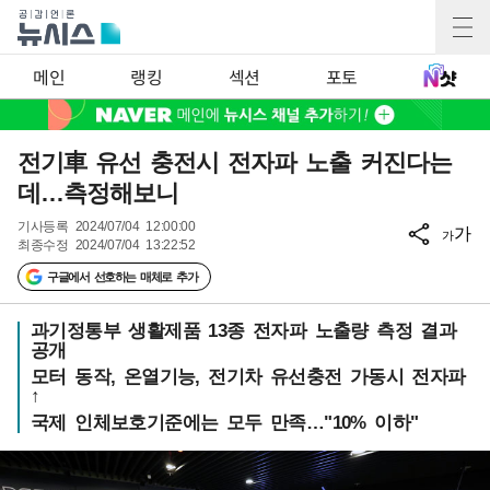
메인
랭킹
섹션
포토
전기車 유선 충전시 전자파 노출 커진다는
데…측정해보니
기사등록
2024/07/04 12:00:00
가
가
최종수정
2024/07/04 13:22:52
구글에서 선호하는 매체로 추가
과기정통부 생활제품 13종 전자파 노출량 측정 결과
공개
모터 동작, 온열기능, 전기차 유선충전 가동시 전자파
↑
국제 인체보호기준에는 모두 만족…"10% 이하"