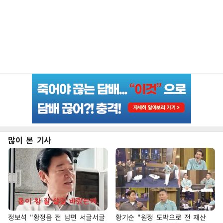
많이 본 기사
정보석 "황정음 전 남편 서글서글
황기순 "원정 도박으로 전 재산