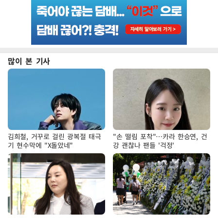
많이 본 기사
김희철, 거꾸로 걸린 광복절 태극
"손 떨림 포착"…카라 한승연, 건
기 현수막에 "X돌았네"
강 괜찮나 팬들 '걱정'