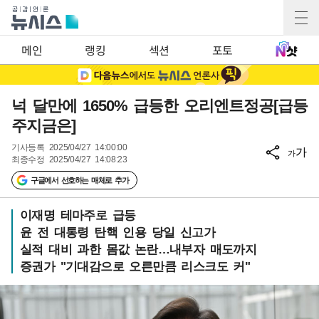
메인
랭킹
섹션
포토
넉 달만에 1650% 급등한 오리엔트정공[급등
주지금은]
기사등록
2025/04/27 14:00:00
가
가
최종수정
2025/04/27 14:08:23
구글에서 선호하는 매체로 추가
이재명 테마주로 급등
윤 전 대통령 탄핵 인용 당일 신고가
실적 대비 과한 몸값 논란…내부자 매도까지
증권가 "기대감으로 오른만큼 리스크도 커"