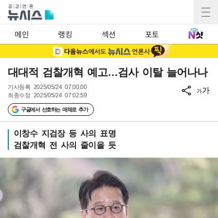
메인
랭킹
섹션
포토
대대적 검찰개혁 예고…검사 이탈 늘어나나
기사등록
2025/05/24 07:00:00
가
가
최종수정
2025/05/24 07:02:59
구글에서 선호하는 매체로 추가
이창수 지검장 등 사의 표명
검찰개혁 전 사의 줄이을 듯