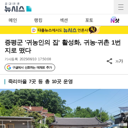
메인
랭킹
섹션
포토
증평군 '귀농인의 집' 활성화, 귀농·귀촌 1번
지로 떴다
기사등록
2025/06/10 17:50:08
가
가
구글에서 선호하는 매체로 추가
죽리마을 7곳 등 총 10곳 운영