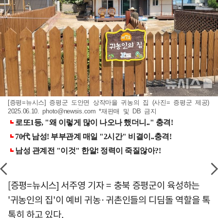
[증평=뉴시스] 증평군 도안면 상작마을 귀농의 집 (사진= 증평군 제공)
2025.06.10.
photo@newsis.com
*재판매 및 DB 금지
[증평=뉴시스] 서주영 기자 = 충북 증평군이 육성하는
'귀농인의 집'이 예비 귀농·귀촌인들의 디딤돌 역할을 톡
톡히 하고 있다.