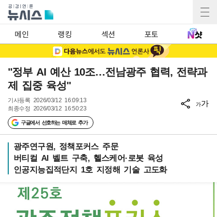
메인
랭킹
섹션
포토
"정부 AI 예산 10조…전남광주 협력, 전략과
제 집중 육성"
기사등록
2026/03/12 16:09:13
가
가
최종수정
2026/03/12 16:50:23
구글에서 선호하는 매체로 추가
광주연구원, 정책포커스 주문
버티컬 AI 벨트 구축, 헬스케어·로봇 육성
인공지능집적단지 1호 지정해 기술 고도화