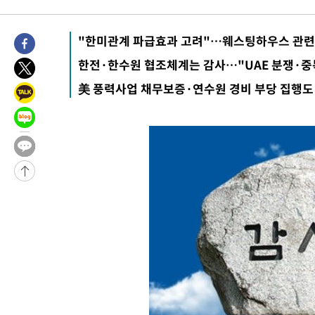
2시간 전 >
'낮 최고 34도' 전국 더위 지속…강원·경상권 오전 비
-26213초 전 >
[단독]체온 40.6도 쓰러진 해명…"엄살"이라며 훈련강요
"한미관계 파급효과 고려"…웨스팅하우스 관련 
-25221초 전 >
[속보]강훈식 "충청권 246조·영남권 107조 투자 프로젝트 올
한전·한수원 협조체계는 감사…"UAE 분쟁·중
수"
-24868초 전 >
[속보]강훈식 "반도체 함께 성장 프로젝트 10년간 1조원 규모 
美 풍력사업 채무보증·연수원 경비 부당 집행도
진…상생무역금융 5조 공급"
-24420초 전 >
[속보]강훈식 "연내 메가특구특별법 제정 추진…인허가·환경
평가 단축"
-22788초 전 >
[속보]경찰, '내부 비리' 자진신고자 징계 감면…포상금 1억으
대
-22032초 전 >
누그러진 극한 폭염…'낮 최고 34도' 무더위는 이어져[내일날씨
-18623초 전 >
제주 골프장서 멧돼지 출현 결국 사살…'이용객 대피'
-16441초 전 >
[속보]원·달러 환율, 2.3원 오른 1418.4원 마감
-16285초 전 >
[속보]코스피, 40.89포인트(0.65%) 오른 6299.66 마감
-16271초 전 >
[속보]코스닥, 55.66포인트(6.97%) 오른 854.47 마감
-12978초 전 >
대포통장 107개로 불법도박 수익 5062억 세탁…19명 검거
-11455초 전 >
[속보]이 대통령 "2028년 중순까지 광주 군공항 기능 다른 군
으로 임시 배치해 산단 조기 착공"
-8605초 전 >
포항스틸야드 관중석 천장 석재 낙하…K리그 전구장 긴급 점검
45분 전 >
[속보]'전장연 시위' 1호선 용산역 상행선 무정차 통과 종료
1시간 전 >
[속보]코스닥 지수 5%대 급등에 '매수 사이드카' 발동