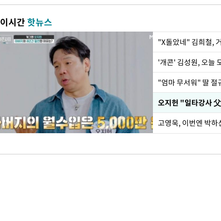
이시간
핫뉴스
"X돌았네" 김희철,
'개콘' 김성원, 오늘