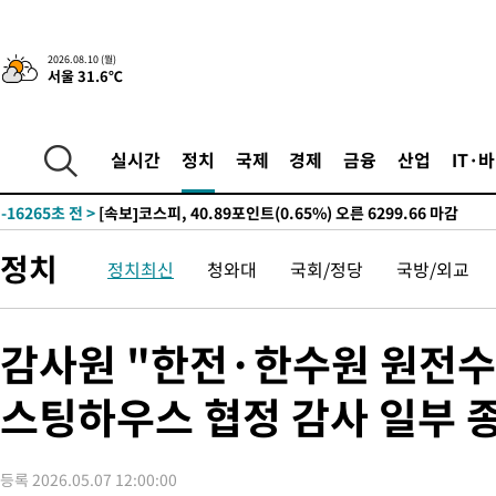
진…상생무역금융 5조 공급"
-24400초 전 >
[속보]강훈식 "연내 메가특구특별법 제정 추진…인허가·환경
평가 단축"
-22768초 전 >
[속보]경찰, '내부 비리' 자진신고자 징계 감면…포상금 1억으
2026.08.10 (월)
서울 31.6℃
대
-22012초 전 >
누그러진 극한 폭염…'낮 최고 34도' 무더위는 이어져[내일날씨
-18603초 전 >
제주 골프장서 멧돼지 출현 결국 사살…'이용객 대피'
-16421초 전 >
[속보]원·달러 환율, 2.3원 오른 1418.4원 마감
실시간
정치
국제
경제
금융
산업
IT·
-16265초 전 >
[속보]코스피, 40.89포인트(0.65%) 오른 6299.66 마감
-16251초 전 >
[속보]코스닥, 55.66포인트(6.97%) 오른 854.47 마감
-12958초 전 >
대포통장 107개로 불법도박 수익 5062억 세탁…19명 검거
정치
정치최신
청와대
국회/정당
국방/외교
-11435초 전 >
[속보]이 대통령 "2028년 중순까지 광주 군공항 기능 다른 군
으로 임시 배치해 산단 조기 착공"
-8585초 전 >
포항스틸야드 관중석 천장 석재 낙하…K리그 전구장 긴급 점검
46분 전 >
[속보]'전장연 시위' 1호선 용산역 상행선 무정차 통과 종료
감사원 "한전·한수원 원전수
1시간 전 >
[속보]코스닥 지수 5%대 급등에 '매수 사이드카' 발동
스팅하우스 협정 감사 일부 
1시간 전 >
[속보]원·달러 환율, 오전 9시 1410.3원
2시간 전 >
[속보]코스닥, 8.85포인트(1.11%) 오른 807.66 개장
2시간 전 >
[속보]코스피, 47.56포인트(0.76%) 오른 6306.33 개장
등록 2026.05.07 12:00:00
2시간 전 >
[속보]지하철 1호선 상행선 용산역 무정차 통과…"집회·시위"