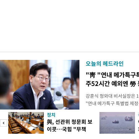
오늘의 헤드라인
"靑 "연내 메가특구
주52시간 예외엔 勞 
강훈식 청와대 비서실장은 1
"연내 메가특구 특별법 제정
향평가 등을 단축하고 전력, 
정치
교육 등 정주 여건을 신속하
與, 선관위 청문회 보
실장은 이날 오후 청와대 춘
이콧…국힘 "무책
프로젝트가 과감한 규제 혁신
임"