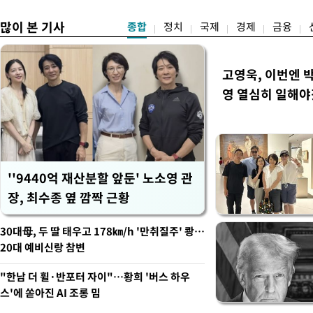
많이 본 기사
종합
정치
국제
경제
금융
고영욱, 이번엔 
영 열심히 일해야
''9440억 재산분할 앞둔' 노소영 관
장, 최수종 옆 깜짝 근황
30대母, 두 딸 태우고 178㎞/h '만취질주' 쾅…
20대 예비신랑 참변
"한남 더 휠·반포터 자이"…황희 '버스 하우
스'에 쏟아진 AI 조롱 밈