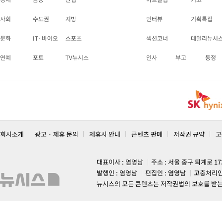
사회
수도권
지방
인터뷰
기획특집
문화
IT·바이오
스포츠
섹션코너
데일리뉴시
연예
포토
TV뉴시스
인사
부고
동정
회사소개
광고 · 제휴 문의
제휴사 안내
콘텐츠 판매
저작권 규약
고
대표이사 : 염영남
주소 : 서울 중구 퇴계로 1
발행인 : 염영남
편집인 : 염영남
고충처리인
뉴시스의 모든 콘텐츠는 저작권법의 보호를 받는 바, 무