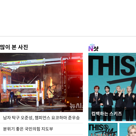
많이 본 사진
컴백하는 스키즈
한-미, UFS연합연습 1
남자 탁구 오준성, 챔피언스 요코하마 준우승
분위기 좋은 국민의힘 지도부