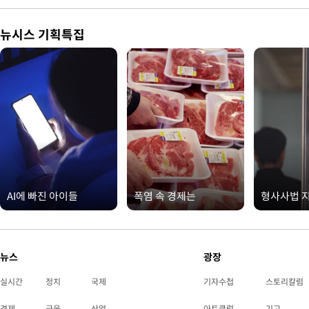
뉴시스 기획특집
AI에 빠진 아이들
폭염 속 경제는
형사사법 
뉴스
광장
실시간
정치
국제
기자수첩
스토리칼럼
경제
금융
산업
아트클럽
기고