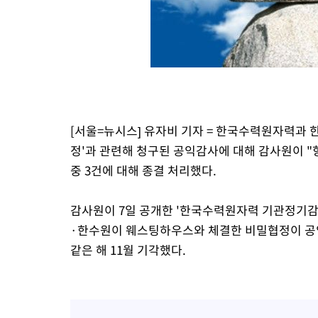
1시간 전 >
[속보]원·달러 환율, 오전 9시 1410.3원
2시간 전 >
[속보]코스닥, 8.85포인트(1.11%) 오른 807.66 개장
2시간 전 >
[속보]코스피, 47.56포인트(0.76%) 오른 6306.33 개장
2시간 전 >
[속보]지하철 1호선 상행선 용산역 무정차 통과…"집회·시위"
2시간 전 >
'낮 최고 34도' 전국 더위 지속…강원·경상권 오전 비
[서울=뉴시스] 유자비 기자 = 한국수력원자력과 
정'과 관련해 청구된 공익감사에 대해 감사원이 "향
중 3건에 대해 종결 처리했다.
감사원이 7일 공개한 '한국수력원자력 기관정기감사
·한수원이 웨스팅하우스와 체결한 비밀협정이 공익
같은 해 11월 기각했다.