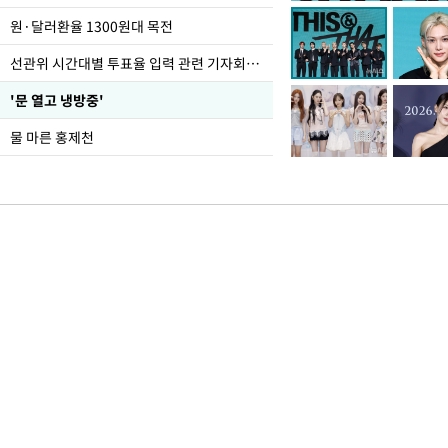
도
원·달러환율 1300원대 목전
선관위 시간대별 투표율 입력 관련 기자회견하는 주진우 의원
'문 열고 냉방중'
물 마른 홍제천