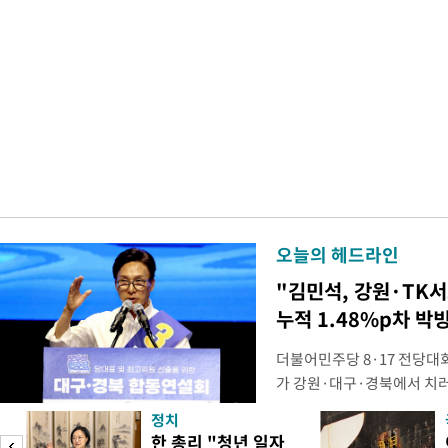
오늘의 헤드라인
"김민석, 강원·TK
누적 1.48%p차 박
더불어민주당 8·17 전당대
가 강원·대구·경북에서 치
48.54%(1만8977표)를 
정치
를 1622표(4.14%p) 차
피
한 총리 "청년 일자