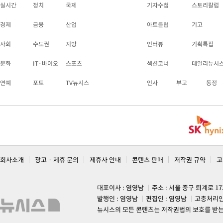
실시간
정치
국제
기자수첩
스토리칼럼
경제
금융
산업
아트클럽
기고
사회
수도권
지방
인터뷰
기획특집
문화
IT·바이오
스포츠
섹션코너
데일리뉴시
연예
포토
TV뉴시스
인사
부고
동정
회사소개
광고 · 제휴 문의
제휴사 안내
콘텐츠 판매
저작권 규약
고
대표이사 : 염영남
주소 : 서울 중구 퇴계로 1
발행인 : 염영남
편집인 : 염영남
고충처리인
뉴시스의 모든 콘텐츠는 저작권법의 보호를 받는 바, 무