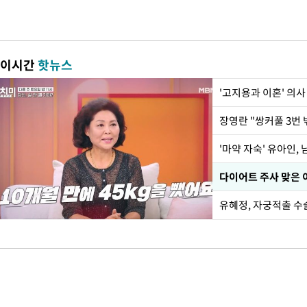
이시간
핫뉴스
'고지용과 이혼' 의사
'마약 자숙' 유아인,
유혜정, 자궁적출 수