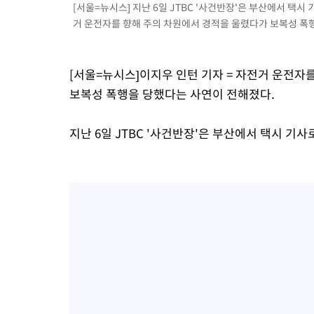
-21368초 전 >
[속보]與 당대표 경선, 강원 권리당원 투표 김민석 승리…50.3
[서울=뉴시스] 지난 6일 JTBC '사건반장'은 부산에서 택시
득표
-19286초 전 >
"일본축구협회, 대한축구협회 성 접대 의혹 심판 조사"
거 운전자를 향해 주의 차원에서 경적을 울렸다가 보복성 폭행을
-11928초 전 >
[속보]장은수, KLPGA 제주삼다수 역전 우승…데뷔 10년 차에
정상
-7293초 전 >
"얼마나 더웠으면"…안동 물길공원서 헤엄친 구렁이 '소동'
[서울=뉴시스]이지우 인턴 기자 = 자전거 운전자
-7220초 전 >
손흥민, 68분 뛰고 2경기 침묵…LAFC, 톨루카에 1-0 승리(종합
보복성 폭행을 당했다는 사연이 전해졌다.
-6492초 전 >
'2경기 연속 침묵' 손흥민, 톨루카전 68분만 뛰고 슈팅 0개
-5244초 전 >
이강인, 오늘 서울서 AT마드리드 입단식…'전례 없는 특급대우'
지난 6일 JTBC '사건반장'은 부산에서 택시 기사
2시간 전 >
'여긴 20도, 저긴 50도'…열화상 카메라로 본 폭염 저감시설 '온도
2시간 전 >
콜롬비아 신임 우파 대통령 취임 하루만에 차량폭탄 폭발 사건
4시간 전 >
튀르키예 외무장관, "메카 3국 방위협정은 이란이 목표 아냐 " 밝혀
4시간 전 >
이군이 불법 군시설 건설한 레바논 남부에서 레바논군 3명 폭발로 