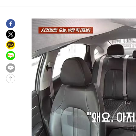
-7220초 전 >
손흥민, 68분 뛰고 2경기 침묵…LAFC, 톨루카에 1-0 승리(종합
-6492초 전 >
'2경기 연속 침묵' 손흥민, 톨루카전 68분만 뛰고 슈팅 0개
-5244초 전 >
이강인, 오늘 서울서 AT마드리드 입단식…'전례 없는 특급대우'
2시간 전 >
'여긴 20도, 저긴 50도'…열화상 카메라로 본 폭염 저감시설 '온도
2시간 전 >
콜롬비아 신임 우파 대통령 취임 하루만에 차량폭탄 폭발 사건
4시간 전 >
튀르키예 외무장관, "메카 3국 방위협정은 이란이 목표 아냐 " 밝혀
4시간 전 >
이군이 불법 군시설 건설한 레바논 남부에서 레바논군 3명 폭발로 
-31120초 전 >
네타냐후, 트럼프의 가자 평화 2차 15개조 평화안 '거부'
-27716초 전 >
이강인 ATM 입단식에 '상암벌 들썩'…"세계적인 선수 되길"
-26712초 전 >
태풍 돌핀, 중 저장성 타이저우시 해안에 상륙 (1보)
-24058초 전 >
AT마드리드 데뷔 앞둔 이강인, 맨시티전 선발 대신 '벤치 시작'
-22688초 전 >
[속보]與 강원·TK 당원투표 합산 김민석 48.54%로 승리…
44.40%
-22022초 전 >
與 강원·TK 당원투표 합산 김민석 46.01%로 승리…정청래
44.53%
-21862초 전 >
[속보]與전대 권리당원투표…강원·경북 김민석, 대구 정청래 
-21669초 전 >
[속보]與 당대표 경선, 경북 권리당원 투표 김민석 47.37%·
45.71%
-21571초 전 >
[속보]與 당대표 경선, 대구 권리당원 투표 정청래 47.82%·
46.35%