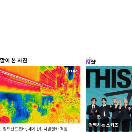
많이 본 사진
컴백하는 스키즈
극한 폭염에 바닥 드
알렉산드로바, 세계 1위 사발렌카 격침