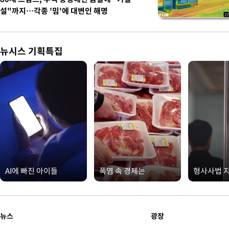
설"까지…각종 '밈'에 대변인 해명
뉴시스 기획특집
AI에 빠진 아이들
폭염 속 경제는
형사사법 
뉴스
광장