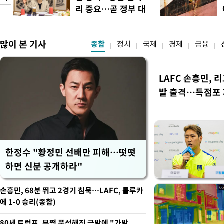
·인천 권리당원 투표에서도 
리 중요…곧 정부 대
적 합산(가중치 미반영)에서도
책"
많이 본 기사
종합
정치
국제
경제
금융
LAFC 손흥민, 
발 출격…득점포
한정수 "황정민 선배만 피해…떳떳
하면 신분 공개하라"
손흥민, 68분 뛰고 2경기 침묵…LAFC, 톨루카
에 1-0 승리(종합)
80세 트럼프, 부쩍 풍성해진 금발에 "가발