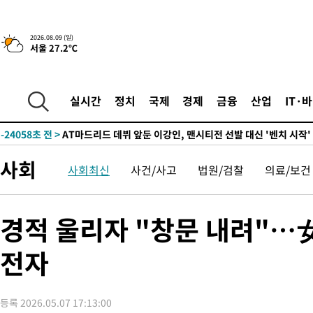
2026.08.09 (일)
4시간 전 >
이군이 불법 군시설 건설한 레바논 남부에서 레바논군 3명 폭발로 
서울 27.2℃
-31120초 전 >
네타냐후, 트럼프의 가자 평화 2차 15개조 평화안 '거부'
-27716초 전 >
이강인 ATM 입단식에 '상암벌 들썩'…"세계적인 선수 되길"
-26712초 전 >
태풍 돌핀, 중 저장성 타이저우시 해안에 상륙 (1보)
실시간
정치
국제
경제
금융
산업
IT·
-24058초 전 >
AT마드리드 데뷔 앞둔 이강인, 맨시티전 선발 대신 '벤치 시작'
-22688초 전 >
[속보]與 강원·TK 당원투표 합산 김민석 48.54%로 승리…
44.40%
-22022초 전 >
與 강원·TK 당원투표 합산 김민석 46.01%로 승리…정청래
사회
사회최신
사건/사고
법원/검찰
의료/보건
44.53%
-21862초 전 >
[속보]與전대 권리당원투표…강원·경북 김민석, 대구 정청래 
-21669초 전 >
[속보]與 당대표 경선, 경북 권리당원 투표 김민석 47.37%·
45.71%
-21571초 전 >
[속보]與 당대표 경선, 대구 권리당원 투표 정청래 47.82%·
경적 울리자 "창문 내려"…
46.35%
-21368초 전 >
[속보]與 당대표 경선, 강원 권리당원 투표 김민석 승리…50.3
전자
득표
-19286초 전 >
"일본축구협회, 대한축구협회 성 접대 의혹 심판 조사"
-11928초 전 >
[속보]장은수, KLPGA 제주삼다수 역전 우승…데뷔 10년 차에
정상
-7293초 전 >
"얼마나 더웠으면"…안동 물길공원서 헤엄친 구렁이 '소동'
등록 2026.05.07 17:13:00