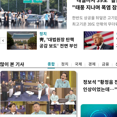
"태풍 지나며 폭염 잠
한반도 상공을 뒤덮은 고기압
최고기온 39도 안팎의 무더
'돌핀'이 지나며 기압계가 
정치
으로 주춤할 것으로 기상청은
靑, '대법원장 탄핵
정례 브리핑을 열고 이같이 
공감 보도' 전면 부인
관은 "상층까지 잘 연결된 
많이 본 기사
종합
정치
국제
경제
금융
정보석 "황정음 
인상이었는데…"