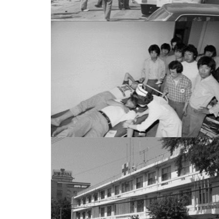
58분 전 >
[속보] 이란 대통령 "지금 최고지도자와 소통하기가 매우 어려워" 취
년 인터뷰
5시간 전 >
[속보] "이란-오만, 호르무즈 해협 통행 항로 합의" 이란 외무부 대