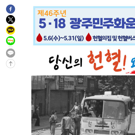
-30220초 전 >
손흥민, 5경기 연속골 실패…LAFC는 승부차기 끝 과달라하라
-22821초 전 >
내일까지 39도 '펄펄'…기상청 "태풍 지나며 폭염 잠시 꺾인다
-22458초 전 >
트럼프, 한국계 진보 주지사 후보 맹공…"공산주의가 최대 위협
-22436초 전 >
"美간섭에 합의 지연"…트럼프, '이란 호르무즈 통제권' 수용
-18956초 전 >
[속보]산업장관 "李정부, 원전 반대 안해…안정 전력 위해 불가
-17653초 전 >
[속보]경찰, '홍명보 선임 논란' 대한축구협회·축구회관 등 압
색
-17040초 전 >
[속보]산업장관 "美무역법 제301조 과잉생산 결과 발표 8월 중
상
-16833초 전 >
[속보]코스피 매도사이드카 발동…4%대 급락
-16105초 전 >
[속보]전남광주 초대 시민추천 부시장에 백승주·윤난실
-13666초 전 >
서울 열대야 15일째 지속…비공식 '초열대야' 30도 넘어
-12233초 전 >
[속보]코스닥, 2.15포인트(0.27%) 내린 797.44 출발
-12216초 전 >
[속보]코스피, 119.51포인트(1.81%) 내린 6478.75 개장
-8663초 전 >
6월 경상수지 497.3억 달러…두 달 연속 사상 최대
-8614초 전 >
서울 낮 39도 '폭염중대경보'…40도 관측 가능성도
-5976초 전 >
미 워싱턴주 스포캔 시의 통제불능 3개 산불, 방화선 일부 구축
30분 전 >
[속보] 호르무즈 해협 이란-오만 협상 기대속 뉴욕증시 혼조 마감 다
0.49%↑