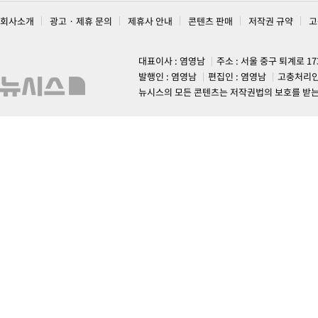
회사소개
광고 · 제휴 문의
제휴사 안내
콘텐츠 판매
저작권 규약
고
대표이사 : 염영남
주소 : 서울 중구 퇴계로 1
발행인 : 염영남
편집인 : 염영남
고충처리인
뉴시스의 모든 콘텐츠는 저작권법의 보호를 받는 바, 무