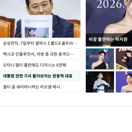
비광 출연하는 하지원
이재명 대통령, "수사
삼성전자, 7일부터 갤럭시 Z 폴드8 울트라·폴드8·플립8 출시
선 다해 강구해야"
멕시코 인플루언서, 라방 중 괴한 총격으로 사망
오타니 멀티 홈런에도 다저스는 6연패
대통령 관련 기사 들어보이는 장동혁 대표
멀티 골 세리머니하는 리오넬 메시