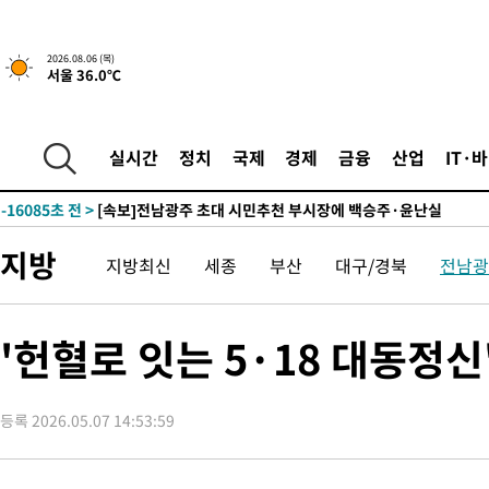
-22438초 전 >
트럼프, 한국계 진보 주지사 후보 맹공…"공산주의가 최대 위협
-22416초 전 >
"美간섭에 합의 지연"…트럼프, '이란 호르무즈 통제권' 수용
2026.08.06 (목)
-18936초 전 >
[속보]산업장관 "李정부, 원전 반대 안해…안정 전력 위해 불가
서울 36.0℃
-17633초 전 >
[속보]경찰, '홍명보 선임 논란' 대한축구협회·축구회관 등 압
색
-17020초 전 >
[속보]산업장관 "美무역법 제301조 과잉생산 결과 발표 8월 중
상
-16813초 전 >
[속보]코스피 매도사이드카 발동…4%대 급락
실시간
정치
국제
경제
금융
산업
IT·
-16085초 전 >
[속보]전남광주 초대 시민추천 부시장에 백승주·윤난실
-13646초 전 >
서울 열대야 15일째 지속…비공식 '초열대야' 30도 넘어
-12213초 전 >
[속보]코스닥, 2.15포인트(0.27%) 내린 797.44 출발
지방
지방최신
세종
부산
대구/경북
전남광
-12196초 전 >
[속보]코스피, 119.51포인트(1.81%) 내린 6478.75 개장
-8643초 전 >
6월 경상수지 497.3억 달러…두 달 연속 사상 최대
-8594초 전 >
서울 낮 39도 '폭염중대경보'…40도 관측 가능성도
'헌혈로 잇는 5·18 대동정
-5956초 전 >
미 워싱턴주 스포캔 시의 통제불능 3개 산불, 방화선 일부 구축
31분 전 >
[속보] 호르무즈 해협 이란-오만 협상 기대속 뉴욕증시 혼조 마감 다
등록 2026.05.07 14:53:59
0.49%↑
58분 전 >
[속보] 이란 대통령 "지금 최고지도자와 소통하기가 매우 어려워" 취
년 인터뷰
5시간 전 >
[속보] "이란-오만, 호르무즈 해협 통행 항로 합의" 이란 외무부 대