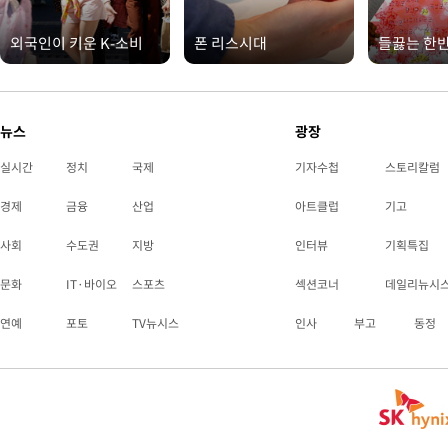
외국인이 키운 K-소비
폰 리스시대
들끓는 한
뉴스
광장
실시간
정치
국제
기자수첩
스토리칼럼
경제
금융
산업
아트클럽
기고
사회
수도권
지방
인터뷰
기획특집
문화
IT·바이오
스포츠
섹션코너
데일리뉴시
연예
포토
TV뉴시스
인사
부고
동정