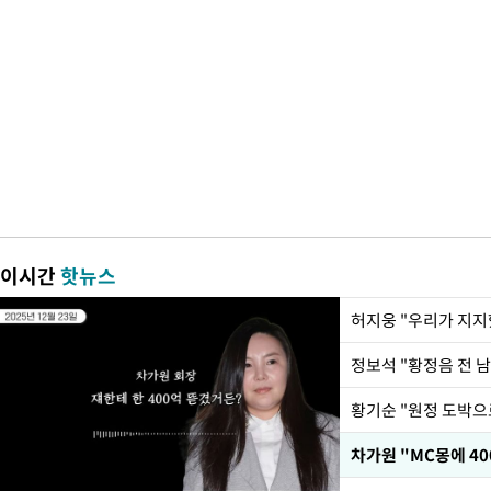
이시간
핫뉴스
황기순 "원정 도박으