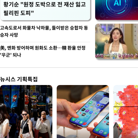
황기순 "원정 도박으로 전 재산 잃고
필리핀 도피"
고속도로서 화물차 낙하물, 들이받은 승합차 동
승자 사망
美, 엔화 방어하며 원화도 소환…韓 환율 안정
'우군' 되나
뉴시스 기획특집