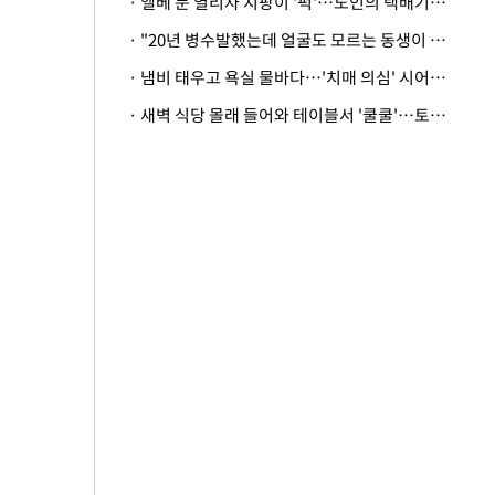
· 엘베 문 열리자 지팡이 '퍽'…노인의 택배기사 폭행 이유
· "20년 병수발했는데 얼굴도 모르는 동생이 유산 절반을"…배다른 형제 상속권 있을까
· 냄비 태우고 욕실 물바다…'치매 의심' 시어머니 검사 권유했다가 '날벼락'
· 새벽 식당 몰래 들어와 테이블서 '쿨쿨'…토사물 남기고 사라진 남성