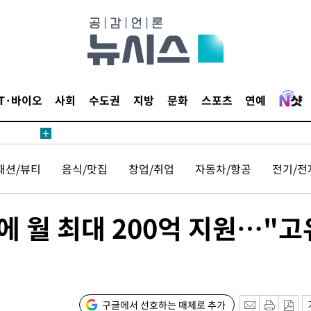
 계속[다음
삼겠다"
안겨드려 죄
IT·바이오
사회
수도권
지방
문화
스포츠
연예
패션/뷰티
음식/맛집
창업/취업
자동차/항공
전기/전
견
에 월 최대 200억 지원…"고
 계속[다음
삼겠다"
안겨드려 죄
구글에서 선호하는 매체로 추가