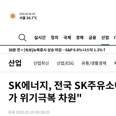
-24825초 전 >
남자 농구, 나고야 아시안게임서 '홈팀' 일본과 한일전
-24201초 전 >
여수 오동도 해상서 모터보트 전복…1명 사망·1명 실종
2026.08.08 (토)
서울 36.7℃
-20428초 전 >
극한폭염 한풀 꺾이지만…'낮 최고 35도' 무더위, 열대야
주 날씨]
-17446초 전 >
축구협회 "압수수색·성접대 논란 사과…쇄신의 기회로 
-15963초 전 >
[속보]'압수수색·성접대 논란' 축구협회 "실망과 걱정 
실시간
정치
국제
경제
금융
산업
송"
-4584초 전 >
'최고 37도' 폭염 지속…강원동해안 최대 150㎜ 비
38분 전 >
[속보]뉴욕증시 상승 마감…S&P 0.6% 나스닥 1.3%↑
-29601초 전 >
백운산서 80년근 천종산삼 9뿌리 발견…감정가 1.3억원
산업
산업최신
산업/ESG
유통/생활경제
-27311초 전 >
선재도서 해루질 나섰다 실종 60대, 닷새 만에 숨진 채 발
-24845초 전 >
남자 농구, 나고야 아시안게임서 '홈팀' 일본과 한일전
-24221초 전 >
여수 오동도 해상서 모터보트 전복…1명 사망·1명 실종
SK에너지, 전국 SK주유소
-20448초 전 >
극한폭염 한풀 꺾이지만…'낮 최고 35도' 무더위, 열대야
주 날씨]
가 위기극복 차원"
-17466초 전 >
축구협회 "압수수색·성접대 논란 사과…쇄신의 기회로 
-15983초 전 >
[속보]'압수수색·성접대 논란' 축구협회 "실망과 걱정 
송"
-4604초 전 >
'최고 37도' 폭염 지속…강원동해안 최대 150㎜ 비
등록 2026.05.10 09:28:03
37분 전 >
[속보]뉴욕증시 상승 마감…S&P 0.6% 나스닥 1.3%↑