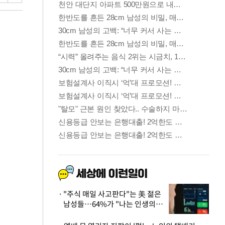
"주식 매일 사고판다"는 美 젊은
남성들…64%가 "나는 인생의
패배자“