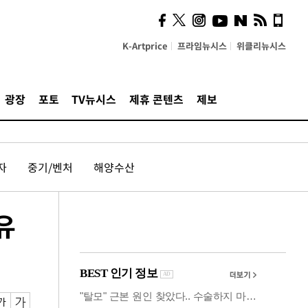
사이 해답 찾았죠"…알을
깨고 나온 '초자아'
K-Artprice
프라임뉴시스
위클리뉴시스
광장
포토
TV뉴시스
제휴 콘텐츠
제보
자
중기/벤처
해양수산
유