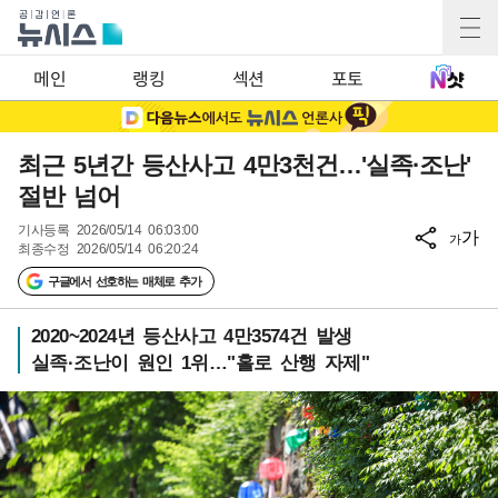
메인
랭킹
섹션
포토
최근 5년간 등산사고 4만3천건…'실족·조난'
절반 넘어
기사등록
2026/05/14 06:03:00
가
가
최종수정
2026/05/14 06:20:24
구글에서 선호하는 매체로 추가
2020~2024년 등산사고 4만3574건 발생
실족·조난이 원인 1위…"홀로 산행 자제"