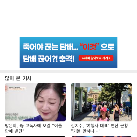
많이 본 기사
방은희, 母 고독사에 오열 "이틀
김지수, '여행사 대표' 변신 근황
만에 발견"
"가볼 만하니…"