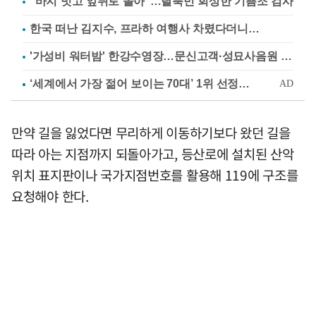
"바지 벗고 앞뒤로 돌아"…탈북민 회상한 기쁨조 검사
한국 떠난 김지수, 프라하 여행사 차렸다더니…
'가성비 워터밤' 한강수영장…문신고객·성묘사음원 민원
만약 길을 잃었다면 무리하게 이동하기보다 왔던 길을
따라 아는 지점까지 되돌아가고, 등산로에 설치된 산악
위치 표지판이나 국가지점번호를 활용해 119에 구조를
요청해야 한다.