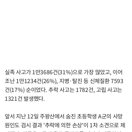
실족 사고가 1만3686건(31%)으로 가장 많았고, 이어
조난 1만1234건(26%), 지병·탈진 등 신체질환 7593
건(17%) 순이었다. 추락 사고는 1782건, 고립 사고는
1321건 발생했다.
앞서 지난 12일 주왕산에서 숨진 초등학생 A군의 사망
원인도 검시 결과 '추락에 의한 손상'이 1차 소견으로 제