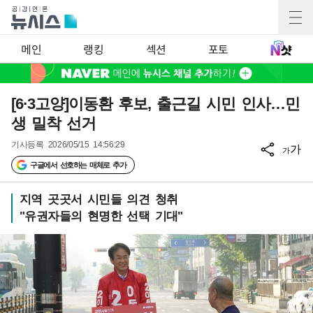
메인
랭킹
섹션
포토
[6·3고양]이동환 후보, 출근길 시민 인사…민
생 밀착 선거
기사등록
2026/05/15 14:56:29
가
가
구글에서 선호하는 매체로 추가
지역 곳곳서 시민들 의견 청취
"유권자들의 현명한 선택 기대"