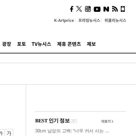
시, 스마트폰 액세서리에
NFC 더했다
K-Artprice
프라임뉴시스
위클리뉴시스
광장
포토
TV뉴시스
제휴 콘텐츠
제보