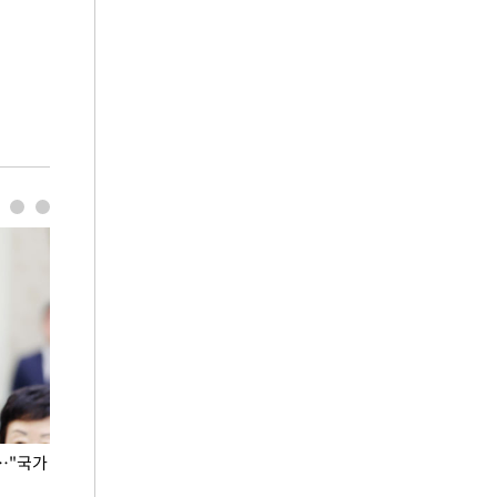
…"국가
홈플러스, 67개 점포 가오픈… 13일 정식 개장
오세훈 서울시장,
환경 점검