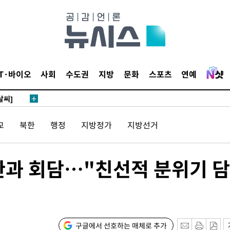
 4.1%로
말고 과감히
쪽 아웃바
 하향
별재난지역
IT·바이오
사회
수도권
지방
문화
스포츠
연예
…희망지 못
날씨]
 선제 대
교
북한
행정
지방정가
지방선거
무'
관과 회담…"친선적 분위기 담
마쳐
장 기소
구글에서 선호하는 매체로 추가