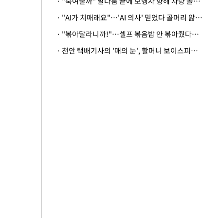
· "죽여줄까" 말다툼 끝에 보행자 향해 차량 돌진…50대 여성 중상
· "AI가 치매래요"…'AI 의사' 믿었다 골머리 앓는 美 의료계 '경고'
· "볶아달라니까!"…셀프 볶음밥 안 볶아줬다고 사장 폭행한 손님
· 천안 택배기사의 '매의 눈', 할머니 보이스피싱 피해 막아