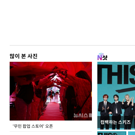
많이 본 사진
컴백하는 스키즈
지석천 뒤덮은 
'무민 팝업 스토어' 오픈