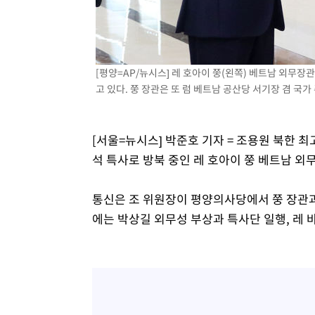
-4375초 전 >
[속보]원·달러 환율, 7.7원 내린 1416.1원 마감
-4264초 전 >
[속보] 노원서 40.1도 관측…서울, 2018년 이후 첫 40도
-1354초 전 >
[속보]종합특검, '계엄 수용공간 확보' 신용해 前교정본부
[평양=AP/뉴시스] 레 호아이 쭝(왼쪽) 베트남 외무장
-227초 전 >
외신들도 주목한 韓축구 파문…"국민적 공분에 수사 재개"
고 있다. 쭝 장관은 또 럼 베트남 공산당 서기장 겸 국가 
-198초 전 >
11시간 압수수색에 성접대 파문까지…'쑥대밭' 된 축구협회
13분 전 >
[속보]규제합리화위원회 부위원장에 김태유 서울대 공대 교
후임
[서울=뉴시스] 박준호 기자 = 조용원 북한 
석 특사로 방북 중인 레 호아이 쭝 베트남 
통신은 조 위원장이 평양의사당에서 쭝 장관과
에는 박상길 외무성 부상과 특사단 일행, 레 