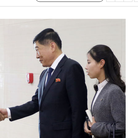
수…이병태
지(종합)
0.3만개
 4.1%로
말고 과감히
쪽 아웃바
 하향
별재난지역
…희망지 못
날씨]
 선제 대
무'
마쳐