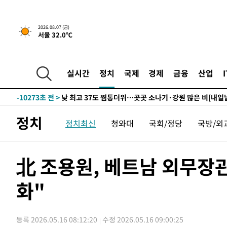
하향수정 (2보)
-25859초 전 >
[속보] 미 사업체, 일자리 7월에 2.3만 개 줄어…실업률은
↓
-21722초 전 >
[속보]이 대통령 "부동산 공급 기존 사고방식 매달리지 
2026.08.07 (금)
서울 32.0℃
실천"
-20807초 전 >
이란, "오만과 '중앙 단일 루트' 합의…북쪽 인바운드·남
운드는 임시"
-12375초 전 >
"낮 기온 소폭 하락"…수도권 폭염중대경보, 폭염경보로
-12339초 전 >
[속보]이 대통령, '호우피해' 안동·의성 관할 4개 면 특
실시간
정치
국제
경제
금융
산업
선포
-12302초 전 >
[단독]중수청 지원 검사들, 정원 초과 시 낮은 계급 임용
갈 수도
-10273초 전 >
낮 최고 37도 찜통더위…곳곳 소나기·강원 많은 비[내일
-8579초 전 >
SK하이닉스, 용인·청주 팹에 54조 투자…"AI 메모리 수요
정치
정치최신
청와대
국회/정당
국방/외
응"
-5435초 전 >
여자배구 이재영·이다영 자매, 아제르바이잔 투란VC 입단
-4688초 전 >
외국인 심판 성 접대 7경기 들여다보니…한국 축구 '5승 2
-4422초 전 >
[속보]코스닥, 2.86포인트(0.36%) 내린 798.81마감
北 조용원, 베트남 외무장
-4375초 전 >
[속보]코스피, 6200선 약보합…0.60% 내린 6258.77에 
화"
-4355초 전 >
[속보]원·달러 환율, 7.7원 내린 1416.1원 마감
-4244초 전 >
[속보] 노원서 40.1도 관측…서울, 2018년 이후 첫 40도
-1334초 전 >
[속보]종합특검, '계엄 수용공간 확보' 신용해 前교정본부
등록 2026.05.16 08:12:20
수정 2026.05.16 09:00:25
-207초 전 >
외신들도 주목한 韓축구 파문…"국민적 공분에 수사 재개"