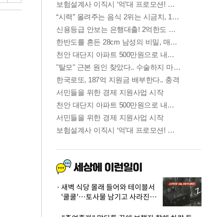
새벽 식당 몰래 들어와 테이블서
'쿨쿨'…토사물 남기고 사라진 남
성