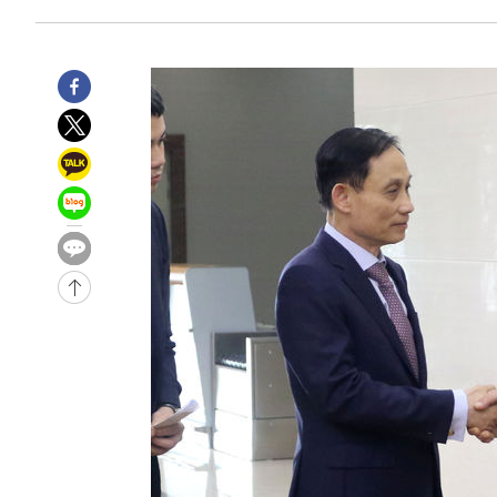
-178초 전 >
11시간 압수수색에 성접대 파문까지…'쑥대밭' 된 축구협회
13분 전 >
[속보]규제합리화위원회 부위원장에 김태유 서울대 공대 교
후임
-29292초 전 >
이강인, 폭염 속 AT마드리드 첫 훈련…80명 식사 대접까
-26431초 전 >
미 사업체 일자리, 7월에 2.3만개 순감하고 그 전 2개월 1
하향수정 (2보)
-25879초 전 >
[속보] 미 사업체, 일자리 7월에 2.3만 개 줄어…실업률은
↓
-21742초 전 >
[속보]이 대통령 "부동산 공급 기존 사고방식 매달리지 
실천"
-20827초 전 >
이란, "오만과 '중앙 단일 루트' 합의…북쪽 인바운드·남
운드는 임시"
-12395초 전 >
"낮 기온 소폭 하락"…수도권 폭염중대경보, 폭염경보로
-12359초 전 >
[속보]이 대통령, '호우피해' 안동·의성 관할 4개 면 특
선포
-12322초 전 >
[단독]중수청 지원 검사들, 정원 초과 시 낮은 계급 임용
갈 수도
-10293초 전 >
낮 최고 37도 찜통더위…곳곳 소나기·강원 많은 비[내일
-8599초 전 >
SK하이닉스, 용인·청주 팹에 54조 투자…"AI 메모리 수요
응"
-5455초 전 >
여자배구 이재영·이다영 자매, 아제르바이잔 투란VC 입단
-4708초 전 >
외국인 심판 성 접대 7경기 들여다보니…한국 축구 '5승 2
-4442초 전 >
[속보]코스닥, 2.86포인트(0.36%) 내린 798.81마감
-4395초 전 >
[속보]코스피, 6200선 약보합…0.60% 내린 6258.77에 