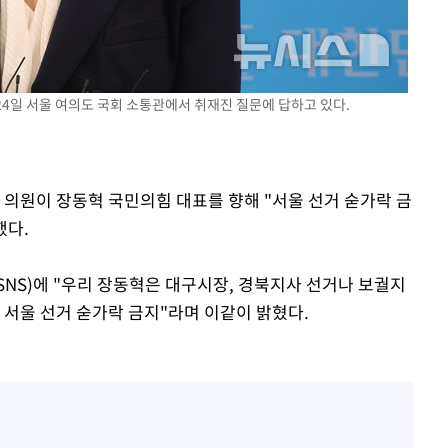
감
24일 서울 여의도 국회 소통관에서 취재진 질문에 답하고 있다.
 포착
라하라 격파
인다"
 위협"
 의원이 장동혁 국민의힘 대표를 향해 "서울 선거 숟가락 금
수용할까
했다.
 불가피"
등 압수수색
SNS)에 "우리 장동혁은 대구시장, 경북지사 선거나 보궐지
 서울 선거 숟가락 금지"라며 이같이 밝혔다.