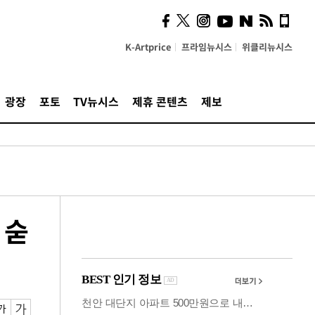
의견, 국토부·LH에 충실히
전달할 것"
K-Artprice
프라임뉴시스
위클리뉴시스
광장
포토
TV뉴시스
제휴 콘텐츠
제보
 숟