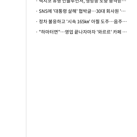
· 멕시코 유명 인플루언서, 생방송 도중 총격받아 사망
· SNS에 '대통령 살해' 협박글…30대 회사원 '불구속 송치'
· 정차 불응하고 '시속 165㎞' 아찔 도주…음주운전자 체포
· "하마터면"…영업 끝나자마자 '와르르' 카페 테라스 덮친 대리석 외벽