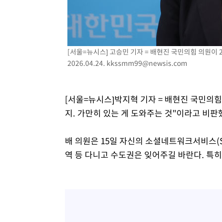
-20936초 전 >
[속보]코스닥, 800p 회복…0.26% 오른 801.67 마감
-20866초 전 >
[속보]코스피, 301.88포인트(4.58%) 내린 6296.38 마
-20731초 전 >
[속보]원·달러 환율, 0.7원 내린 1423.8원 마감
[서울=뉴시스] 고승민 기자 = 배현진 국민의힘 의원이 
-18330초 전 >
"여기 떨어졌다"…다누리, 스페이스X 로켓 달 충돌 흔적
2026.04.24.
kkssmm99@newsis.com
-15375초 전 >
손흥민, 5경기 연속골 실패…LAFC는 승부차기 끝 과달
-7976초 전 >
내일까지 39도 '펄펄'…기상청 "태풍 지나며 폭염 잠시 꺾
-7613초 전 >
트럼프, 한국계 진보 주지사 후보 맹공…"공산주의가 최대
[서울=뉴시스]박지혁 기자 = 배현진 국민의힘
-7591초 전 >
"美간섭에 합의 지연"…트럼프, '이란 호르무즈 통제권' 
지. 가만히 있는 게 도와주는 것"이라고 비판
-4111초 전 >
[속보]산업장관 "李정부, 원전 반대 안해…안정 전력 위해
-2808초 전 >
[속보]경찰, '홍명보 선임 논란' 대한축구협회·축구회관 
배 의원은 15일 자신의 소셜네트워크서비스(
역 등 다니고 수도권은 잊어주길 바란다. 특히