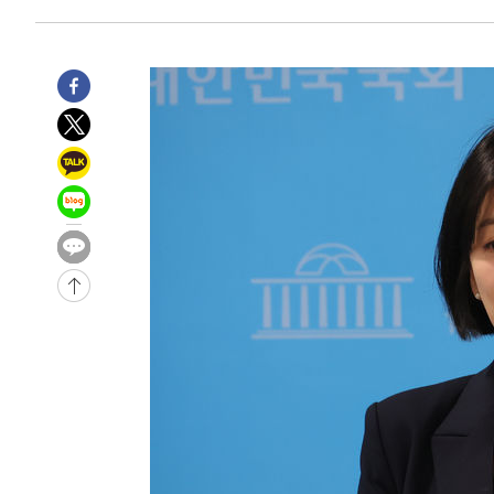
-15375초 전 >
손흥민, 5경기 연속골 실패…LAFC는 승부차기 끝 과달
-7976초 전 >
내일까지 39도 '펄펄'…기상청 "태풍 지나며 폭염 잠시 꺾
-7613초 전 >
트럼프, 한국계 진보 주지사 후보 맹공…"공산주의가 최대
-7591초 전 >
"美간섭에 합의 지연"…트럼프, '이란 호르무즈 통제권' 
-4111초 전 >
[속보]산업장관 "李정부, 원전 반대 안해…안정 전력 위해
-2808초 전 >
[속보]경찰, '홍명보 선임 논란' 대한축구협회·축구회관 
-29011초 전 >
[속보]합참 "北 발사체는 단거리탄도미사일…감시·경계
화"
-28759초 전 >
日방위성, 北이 동해로 쏜 발사체는 탄도미사일 가능성
-27189초 전 >
[속보] SKT, 에이닷 서비스 장애 발생…"원인 파악 중"
-26595초 전 >
[속보]합참 "북, 동해상으로 미상 발사체 발사"
-25991초 전 >
'낮 최고 39도' 불볕더위…한밤 열대야도 계속[내일날씨]
-25950초 전 >
[속보]7~9일 프로야구 3연전도 폭염 취소…11일 재개
-25612초 전 >
"韓 외환시장 개입 관측 배경엔 美의 대한국 무역적자 있
-25439초 전 >
'월드컵 탈락 후폭풍' 축구협회…초유의 압수수색에 '충격
-25279초 전 >
서울 낮 37.9도, 올여름 최고치 경신…영등포 순간 '40도
-24841초 전 >
[속보]종합특검, 대검 추가 압수수색…내란 중요임무종사