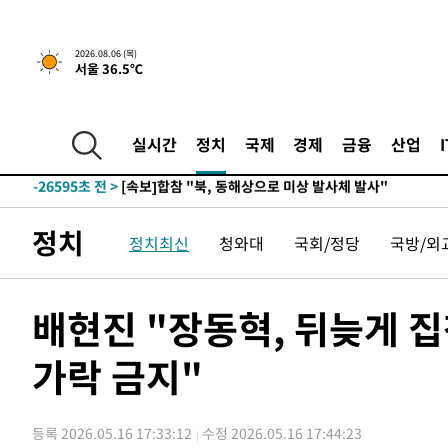
-2808초 전 >
[속보]경찰, '홍명보 선임 논란' 대한축구협회·축구회관 
2026.08.06 (목)
서울 36.5℃
-29011초 전 >
[속보]합참 "北 발사체는 단거리탄도미사일…감시·경계
화"
-28759초 전 >
日방위성, 北이 동해로 쏜 발사체는 탄도미사일 가능성
-27189초 전 >
[속보] SKT, 에이닷 서비스 장애 발생…"원인 파악 중"
실시간
정치
국제
경제
금융
산업
-26595초 전 >
[속보]합참 "북, 동해상으로 미상 발사체 발사"
-25991초 전 >
'낮 최고 39도' 불볕더위…한밤 열대야도 계속[내일날씨]
-25950초 전 >
[속보]7~9일 프로야구 3연전도 폭염 취소…11일 재개
정치
정치최신
청와대
국회/정당
국방/외
-25612초 전 >
"韓 외환시장 개입 관측 배경엔 美의 대한국 무역적자 있
-25439초 전 >
'월드컵 탈락 후폭풍' 축구협회…초유의 압수수색에 '충격
-25279초 전 >
서울 낮 37.9도, 올여름 최고치 경신…영등포 순간 '40도
배현진 "장동혁, 뒤늦게 
-24841초 전 >
[속보]종합특검, 대검 추가 압수수색…내란 중요임무종사
가락 금지"
-20936초 전 >
[속보]코스닥, 800p 회복…0.26% 오른 801.67 마감
-20866초 전 >
[속보]코스피, 301.88포인트(4.58%) 내린 6296.38 마
-20731초 전 >
[속보]원·달러 환율, 0.7원 내린 1423.8원 마감
등록 2026.05.16 17:33:12
수정 2026.05.16 17:44:23
-18330초 전 >
"여기 떨어졌다"…다누리, 스페이스X 로켓 달 충돌 흔적