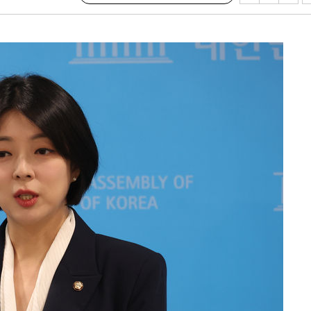
라하라 격파
인다"
 위협"
수용할까
 불가피"
등 압수수색
태세 강
어"
·당황'
'
 혐의