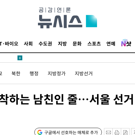
등 압수수색
태세 강
IT·바이오
사회
수도권
지방
문화
스포츠
연예
교
북한
행정
지방정가
지방선거
어"
·당황'
'
집착하는 남친인 줄…서울 선거
 혐의
감
구글에서 선호하는 매체로 추가
 포착