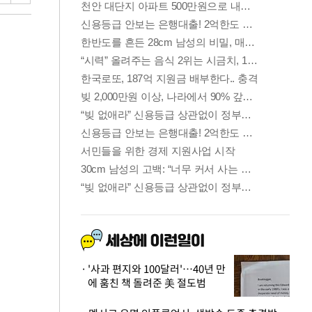
'사과 편지와 100달러'…40년 만
에 훔친 책 돌려준 美 절도범