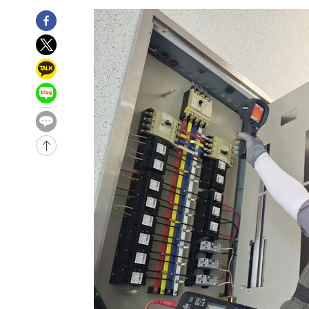
태
-9778초 전 >
입추에도 극한더위…서울 낮 39도 '폭염중대경보'
-4742초 전 >
이란, 호르무즈서 "적국 목표물들"과 대치로 남부 케슘섬
례 큰 폭발음
-3457초 전 >
[속보]美, 폴리실리콘 수입 규제…파생제품 15% 관세, 12
효
-1608초 전 >
[속보]트럼프, 美 원정출산 금지 행정명령 서명
11분 전 >
[속보] 뉴욕증시, 일제 하락 마감…나스닥 0.06%↓
-31663초 전 >
[속보]규제합리화위원회 부위원장에 김태유 서울대 공대
병태 후임
-28021초 전 >
[속보]국힘 윤리위, '돌려차기 발언' 진종오·서범수 징계
-23346초 전 >
[속보] 7월 중국 수출 23.9%↑ 수입 27.5%↑…무역총
25.3%↑
-20506초 전 >
[속보]'채상병 순직 책임' 임성근, 항소심도 징역 3년
-20372초 전 >
[속보]종합특검, '관저이전 봐주기 감사' 유병호 구속기소
-16972초 전 >
민주 콩고 에볼라환자 4천명 돌파, 4053명 발생 1850명
-16222초 전 >
[속보]'300억원대 사기 혐의' 차가원 대표 구속 송치
-15416초 전 >
"미 전국적 살모네라 식중독 원인은 멕시코산 할라피뇨"--
-13929초 전 >
[속보]경찰·노동부, HL만도 평택사업장 끼임 사망 관련
-13810초 전 >
[속보]합수본, '투표율 허위 입력' 중앙·서울·경기도 선관
압수수색
-13565초 전 >
[속보]원·달러 환율, 오전 9시 1423.8원