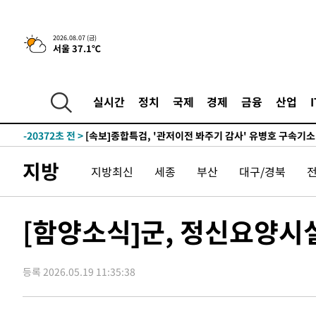
11분 전 >
[속보] 뉴욕증시, 일제 하락 마감…나스닥 0.06%↓
-31663초 전 >
[속보]규제합리화위원회 부위원장에 김태유 서울대 공대
2026.08.07 (금)
서울 37.1℃
병태 후임
-28021초 전 >
[속보]국힘 윤리위, '돌려차기 발언' 진종오·서범수 징계
-23346초 전 >
[속보] 7월 중국 수출 23.9%↑ 수입 27.5%↑…무역총
25.3%↑
-20506초 전 >
[속보]'채상병 순직 책임' 임성근, 항소심도 징역 3년
실시간
정치
국제
경제
금융
산업
-20372초 전 >
[속보]종합특검, '관저이전 봐주기 감사' 유병호 구속기소
-16972초 전 >
민주 콩고 에볼라환자 4천명 돌파, 4053명 발생 1850명
-16222초 전 >
[속보]'300억원대 사기 혐의' 차가원 대표 구속 송치
지방
지방최신
세종
부산
대구/경북
-15416초 전 >
"미 전국적 살모네라 식중독 원인은 멕시코산 할라피뇨"--
-13929초 전 >
[속보]경찰·노동부, HL만도 평택사업장 끼임 사망 관련
-13810초 전 >
[속보]합수본, '투표율 허위 입력' 중앙·서울·경기도 선관
[함양소식]군, 정신요양시
압수수색
-13565초 전 >
[속보]원·달러 환율, 오전 9시 1423.8원
-13361초 전 >
[속보]삼성전자·SK하이닉스 동반 강보합…1%대 상승 
등록 2026.05.19 11:35:38
-13347초 전 >
[속보]코스닥, 5.95포인트(0.74%) 상승한 807.62개장
-13315초 전 >
[속보]코스피, 6300선 재탈환…1.09% 오른 6365.07 
-10480초 전 >
시리아 다마스쿠스 교외에서 미니버스 폭발.. 14명 부상, 