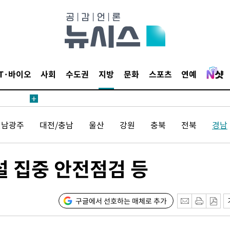
 교수…이
 절차 개시
액
IT·바이오
사회
수도권
지방
문화
스포츠
연예
 사망
전남광주
대전/충남
울산
강원
충북
전북
경남
 CDC
 압수수색
위 등 9곳
설 집중 안전점검 등
출발
구글에서 선호하는 매체로 추가
개장
3명은 중