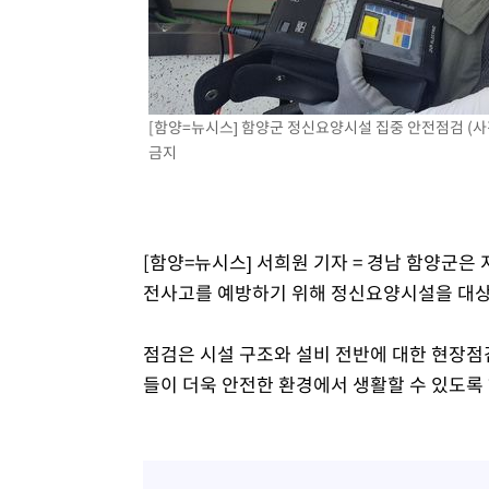
-13361초 전 >
[속보]삼성전자·SK하이닉스 동반 강보합…1%대 상승 
-13347초 전 >
[속보]코스닥, 5.95포인트(0.74%) 상승한 807.62개장
-13315초 전 >
[속보]코스피, 6300선 재탈환…1.09% 오른 6365.07 
-10480초 전 >
시리아 다마스쿠스 교외에서 미니버스 폭발.. 14명 부상, 
[함양=뉴시스] 함양군 정신요양시설 집중 안전점검 (사진=함
태
-9778초 전 >
입추에도 극한더위…서울 낮 39도 '폭염중대경보'
금지
-4742초 전 >
이란, 호르무즈서 "적국 목표물들"과 대치로 남부 케슘섬
례 큰 폭발음
-3457초 전 >
[속보]美, 폴리실리콘 수입 규제…파생제품 15% 관세, 12
효
-1608초 전 >
[속보]트럼프, 美 원정출산 금지 행정명령 서명
[함양=뉴시스] 서희원 기자 = 경남 함양군은
11분 전 >
[속보] 뉴욕증시, 일제 하락 마감…나스닥 0.06%↓
전사고를 예방하기 위해 정신요양시설을 대상으
점검은 시설 구조와 설비 전반에 대한 현장점
들이 더욱 안전한 환경에서 생활할 수 있도록