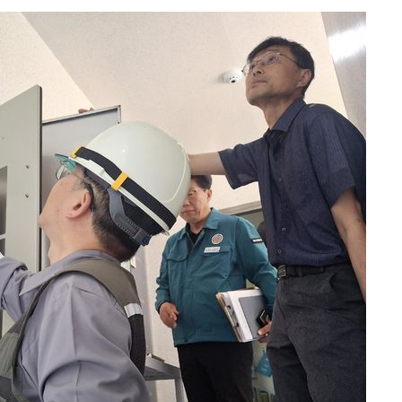
에서 두차
0일 후 발
 교수…이
 절차 개시
액
 사망
 CDC
 압수수색
위 등 9곳