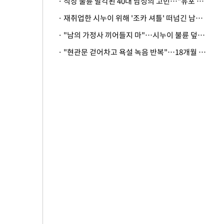
· 직장 불륜 발각된 40대 남성의 고민…"유포 동료 명예훼손·협박죄 고소 가능할까"
· 재취업한 시누이 위해 '조카 셔틀' 떠넘긴 남편…아내 "난 못한다"
· "남의 가정사 끼어들지 마"…시누이 불륜 덮으려는 남편에 억울한 아내
· "현관문 걷어차고 욕설 녹음 반복"…18개월 아기 키우는 집 뒤흔든 '앞집의 비극'