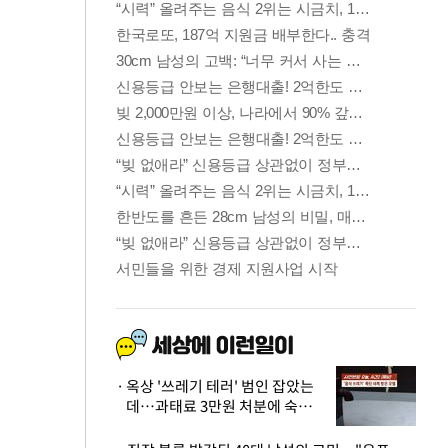
옥상 '쓰레기 테러' 범인 잡았는
데…과태료 3만원 처분에 숙박업
주 허탈