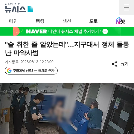
메인
랭킹
섹션
포토
"술 취한 줄 알았는데"…지구대서 정체 들통
난 마약사범
기사등록
2026/06/13 12:23:00
가
가
구글에서 선호하는 매체로 추가