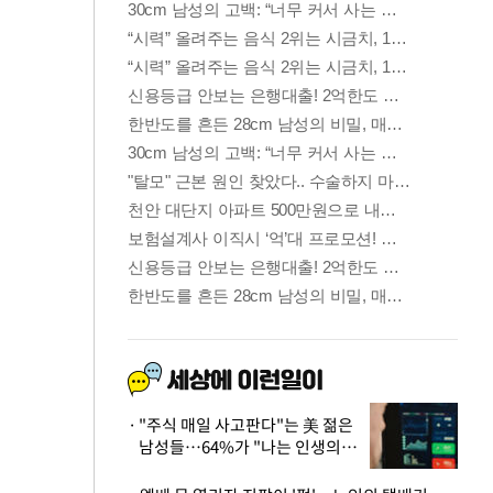
"주식 매일 사고판다"는 美 젊은
남성들…64%가 "나는 인생의
패배자“