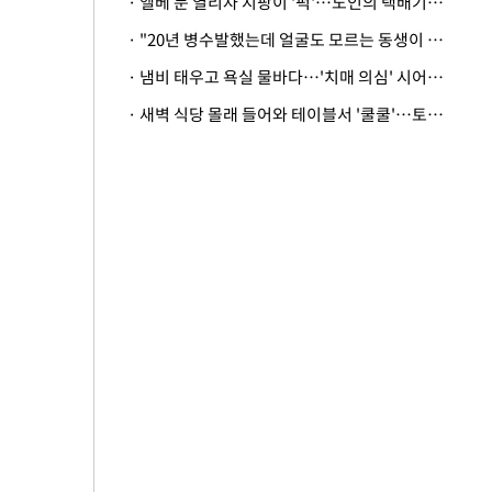
· 엘베 문 열리자 지팡이 '퍽'…노인의 택배기사 폭행 이유
· "20년 병수발했는데 얼굴도 모르는 동생이 유산 절반을"…배다른 형제 상속권 있을까
· 냄비 태우고 욕실 물바다…'치매 의심' 시어머니 검사 권유했다가 '날벼락'
· 새벽 식당 몰래 들어와 테이블서 '쿨쿨'…토사물 남기고 사라진 남성