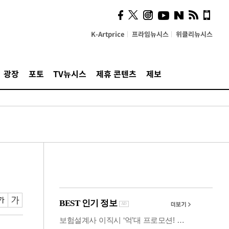
시, 스마트폰 액세서리에
NFC 더했다
K-Artprice
프라임뉴시스
위클리뉴시스
광장
포토
TV뉴시스
제휴 콘텐츠
제보