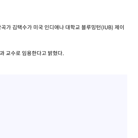
기소
작곡가 김택수가 미국 인디애나 대학교 블루밍턴(IUB) 제이
수…이병태
작곡과 교수로 임용한다고 밝혔다.