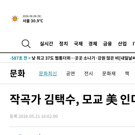
하향수정 (2보)
-16173초 전 >
[속보] 미 사업체, 일자리 7월에 2.3만 개 줄어…실업률은
↓
-12036초 전 >
[속보]이 대통령 "부동산 공급 기존 사고방식 매달리지 
2026.08.08 (토)
서울 30.9℃
실천"
-11121초 전 >
이란, "오만과 '중앙 단일 루트' 합의…북쪽 인바운드·남
운드는 임시"
-2689초 전 >
"낮 기온 소폭 하락"…수도권 폭염중대경보, 폭염경보로 
-2653초 전 >
[속보]이 대통령, '호우피해' 안동·의성 관할 4개 면 특별
실시간
정치
국제
경제
금융
산업
포
-2616초 전 >
[단독]중수청 지원 검사들, 정원 초과 시 낮은 계급 임용…
갈 수도
-587초 전 >
낮 최고 37도 찜통더위…곳곳 소나기·강원 많은 비[내일날씨
18분 전 >
SK하이닉스, 용인·청주 팹에 54조 투자…"AI 메모리 수요 선
문화
문화최신
공연
전시
문화재
책
1시간 전 >
여자배구 이재영·이다영 자매, 아제르바이잔 투란VC 입단
1시간 전 >
외국인 심판 성 접대 7경기 들여다보니…한국 축구 '5승 2무'
1시간 전 >
[속보]코스닥, 2.86포인트(0.36%) 내린 798.81마감
작곡가 김택수, 모교 美 
1시간 전 >
[속보]코스피, 6200선 약보합…0.60% 내린 6258.77에 마
1시간 전 >
[속보]원·달러 환율, 7.7원 내린 1416.1원 마감
등록 2026.05.21 16:02:00
1시간 전 >
[속보] 노원서 40.1도 관측…서울, 2018년 이후 첫 40도
2시간 전 >
[속보]종합특검, '계엄 수용공간 확보' 신용해 前교정본부장 
2시간 전 >
외신들도 주목한 韓축구 파문…"국민적 공분에 수사 재개"