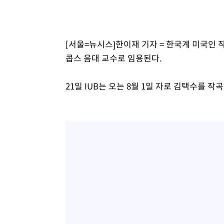
1시간 전 >
[속보]원·달러 환율, 7.7원 내린 1416.1원 마감
1시간 전 >
[속보] 노원서 40.1도 관측…서울, 2018년 이후 첫 40도
2시간 전 >
[속보]종합특검, '계엄 수용공간 확보' 신용해 前교정본부장 
[서울=뉴시스]한이재 기자 = 한국계 미국인 
2시간 전 >
외신들도 주목한 韓축구 파문…"국민적 공분에 수사 재개"
콥스 음대 교수로 임용된다.
2시간 전 >
11시간 압수수색에 성접대 파문까지…'쑥대밭' 된 축구협회
2시간 전 >
[속보]규제합리화위원회 부위원장에 김태유 서울대 공대 교
21일 IUB는 오는 8월 1일 자로 김택수를 
후임