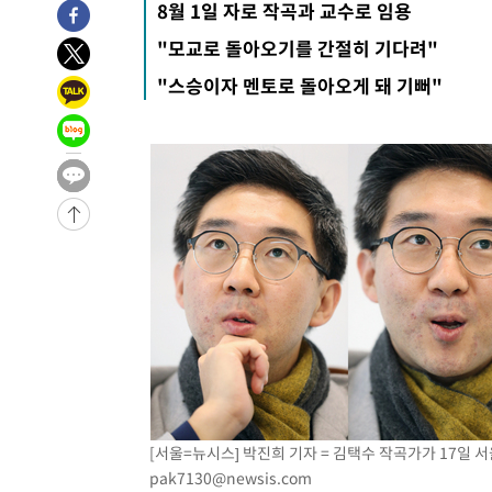
8월 1일 자로 작곡과 교수로 임용
2시간 전 >
11시간 압수수색에 성접대 파문까지…'쑥대밭' 된 축구협회
"모교로 돌아오기를 간절히 기다려"
2시간 전 >
[속보]규제합리화위원회 부위원장에 김태유 서울대 공대 교
"스승이자 멘토로 돌아오게 돼 기뻐"
후임
-19606초 전 >
이강인, 폭염 속 AT마드리드 첫 훈련…80명 식사 대접까
-16745초 전 >
미 사업체 일자리, 7월에 2.3만개 순감하고 그 전 2개월 1
하향수정 (2보)
-16193초 전 >
[속보] 미 사업체, 일자리 7월에 2.3만 개 줄어…실업률은
↓
-12056초 전 >
[속보]이 대통령 "부동산 공급 기존 사고방식 매달리지 
실천"
-11141초 전 >
이란, "오만과 '중앙 단일 루트' 합의…북쪽 인바운드·남
운드는 임시"
-2709초 전 >
"낮 기온 소폭 하락"…수도권 폭염중대경보, 폭염경보로 
-2673초 전 >
[속보]이 대통령, '호우피해' 안동·의성 관할 4개 면 특별
포
-2636초 전 >
[단독]중수청 지원 검사들, 정원 초과 시 낮은 계급 임용…
갈 수도
-607초 전 >
낮 최고 37도 찜통더위…곳곳 소나기·강원 많은 비[내일날씨
18분 전 >
SK하이닉스, 용인·청주 팹에 54조 투자…"AI 메모리 수요 선
1시간 전 >
여자배구 이재영·이다영 자매, 아제르바이잔 투란VC 입단
1시간 전 >
외국인 심판 성 접대 7경기 들여다보니…한국 축구 '5승 2무'
[서울=뉴시스] 박진희 기자 = 김택수 작곡가가 17일 서울
1시간 전 >
[속보]코스닥, 2.86포인트(0.36%) 내린 798.81마감
pak7130@newsis.com
1시간 전 >
[속보]코스피, 6200선 약보합…0.60% 내린 6258.77에 마