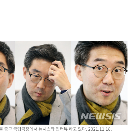
수…이병태
지(종합)
0.3만개
 4.1%로
말고 과감히
쪽 아웃바
하향
재난지역 선
희망지 못
]
제 대응"
 중구 국립극장에서 뉴시스와 인터뷰 하고 있다. 2021.11.18.
쳐