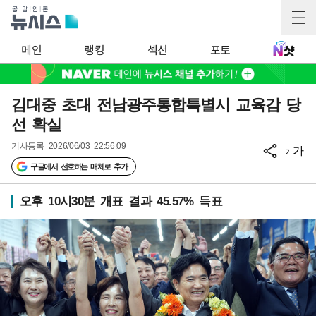
메인
랭킹
섹션
포토
김대중 초대 전남광주통합특별시 교육감 당
선 확실
기사등록
2026/06/03 22:56:09
가
가
구글에서 선호하는 매체로 추가
오후 10시30분 개표 결과 45.57% 득표