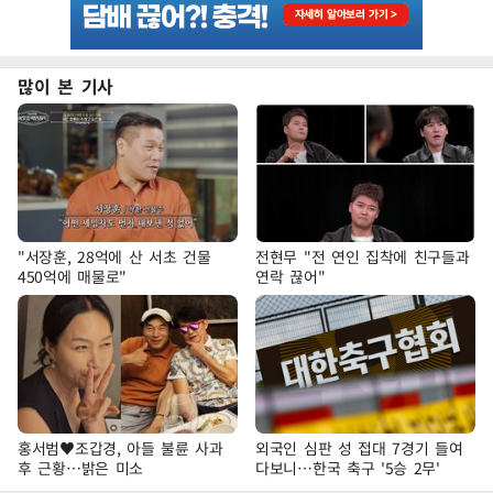
많이 본 기사
"서장훈, 28억에 산 서초 건물
전현무 "전 연인 집착에 친구들과
450억에 매물로"
연락 끊어"
홍서범♥조갑경, 아들 불륜 사과
외국인 심판 성 접대 7경기 들여
후 근황…밝은 미소
다보니…한국 축구 '5승 2무'