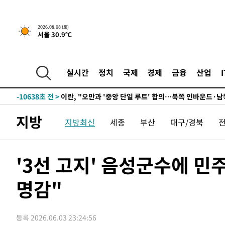
3시간 전 >
[속보]규제합리화위원회 부위원장에 김태유 서울대 공대 교
후임
-19103초 전 >
이강인, 폭염 속 AT마드리드 첫 훈련…80명 식사 대접까
2026.08.08 (토)
서울 30.9℃
-16242초 전 >
미 사업체 일자리, 7월에 2.3만개 순감하고 그 전 2개월 1
하향수정 (2보)
-15690초 전 >
[속보] 미 사업체, 일자리 7월에 2.3만 개 줄어…실업률은
↓
-11553초 전 >
[속보]이 대통령 "부동산 공급 기존 사고방식 매달리지 
실시간
정치
국제
경제
금융
산업
실천"
-10638초 전 >
이란, "오만과 '중앙 단일 루트' 합의…북쪽 인바운드·남
운드는 임시"
-2206초 전 >
"낮 기온 소폭 하락"…수도권 폭염중대경보, 폭염경보로 
-2170초 전 >
[속보]이 대통령, '호우피해' 안동·의성 관할 4개 면 특별
지방
지방최신
세종
부산
대구/경북
포
-2133초 전 >
[단독]중수청 지원 검사들, 정원 초과 시 낮은 계급 임용…
갈 수도
-104초 전 >
낮 최고 37도 찜통더위…곳곳 소나기·강원 많은 비[내일날씨
26분 전 >
SK하이닉스, 용인·청주 팹에 54조 투자…"AI 메모리 수요 선
'3선 고지' 음성군수에 민
1시간 전 >
여자배구 이재영·이다영 자매, 아제르바이잔 투란VC 입단
명감"
1시간 전 >
외국인 심판 성 접대 7경기 들여다보니…한국 축구 '5승 2무'
1시간 전 >
[속보]코스닥, 2.86포인트(0.36%) 내린 798.81마감
1시간 전 >
[속보]코스피, 6200선 약보합…0.60% 내린 6258.77에 마
등록 2026.06.03 23:24:56
1시간 전 >
[속보]원·달러 환율, 7.7원 내린 1416.1원 마감