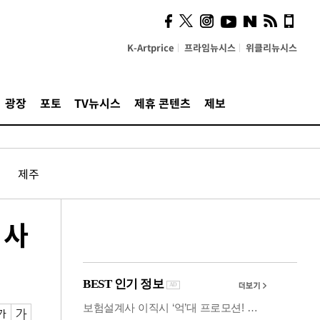
시, 스마트폰 액세서리에
NFC 더했다
K-Artprice
프라임뉴시스
위클리뉴시스
광장
포토
TV뉴시스
제휴 콘텐츠
제보
제주
 사