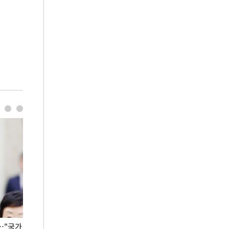
…"국가
홈플러스, 67개 점포 가오픈… 13일 정식 개장
오세훈 서울시장,