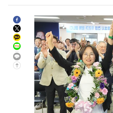
1시간 전 >
[속보] 노원서 40.1도 관측…서울, 2018년 이후 첫 40도
2시간 전 >
[속보]종합특검, '계엄 수용공간 확보' 신용해 前교정본부장 
2시간 전 >
외신들도 주목한 韓축구 파문…"국민적 공분에 수사 재개"
2시간 전 >
11시간 압수수색에 성접대 파문까지…'쑥대밭' 된 축구협회
3시간 전 >
[속보]규제합리화위원회 부위원장에 김태유 서울대 공대 교
후임
-19103초 전 >
이강인, 폭염 속 AT마드리드 첫 훈련…80명 식사 대접까
-16242초 전 >
미 사업체 일자리, 7월에 2.3만개 순감하고 그 전 2개월 1
하향수정 (2보)
-15690초 전 >
[속보] 미 사업체, 일자리 7월에 2.3만 개 줄어…실업률은
↓
-11553초 전 >
[속보]이 대통령 "부동산 공급 기존 사고방식 매달리지 
실천"
-10638초 전 >
이란, "오만과 '중앙 단일 루트' 합의…북쪽 인바운드·남
운드는 임시"
-2206초 전 >
"낮 기온 소폭 하락"…수도권 폭염중대경보, 폭염경보로 
-2170초 전 >
[속보]이 대통령, '호우피해' 안동·의성 관할 4개 면 특별
포
-2133초 전 >
[단독]중수청 지원 검사들, 정원 초과 시 낮은 계급 임용…
갈 수도
-104초 전 >
낮 최고 37도 찜통더위…곳곳 소나기·강원 많은 비[내일날씨
26분 전 >
SK하이닉스, 용인·청주 팹에 54조 투자…"AI 메모리 수요 선
1시간 전 >
여자배구 이재영·이다영 자매, 아제르바이잔 투란VC 입단