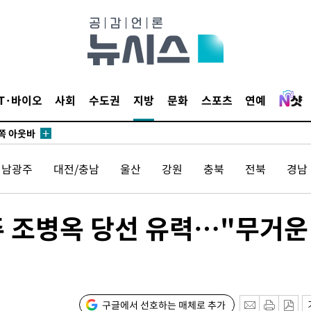
수…이병태
지(종합)
0.3만개
 4.1%로
말고 과감히
IT·바이오
사회
수도권
지방
문화
스포츠
연예
쪽 아웃바
하향
재난지역 선
전남광주
대전/충남
울산
강원
충북
전북
경남
희망지 못
]
제 대응"
주 조병옥 당선 유력…"무거운
쳐
구글에서 선호하는 매체로 추가