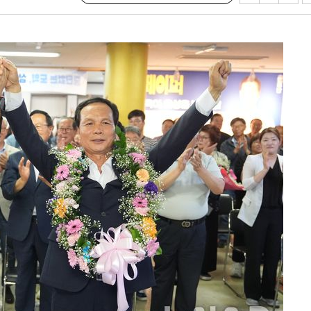
기소
수…이병태
지(종합)
0.3만개
 4.1%로
말고 과감히
쪽 아웃바
하향
재난지역 선
희망지 못
]
제 대응"