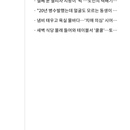
· 엘베 문 열리자 지팡이 '퍽'…노인의 택배기사 폭행 이유
· "20년 병수발했는데 얼굴도 모르는 동생이 유산 절반을"…배다른 형제 상속권 있을까
· 냄비 태우고 욕실 물바다…'치매 의심' 시어머니 검사 권유했다가 '날벼락'
· 새벽 식당 몰래 들어와 테이블서 '쿨쿨'…토사물 남기고 사라진 남성