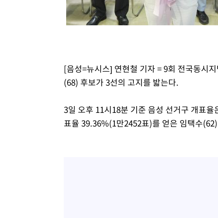
1시간 전 >
외국인 심판 성 접대 7경기 들여다보니…한국 축구 '5승 2무'
1시간 전 >
[속보]코스닥, 2.86포인트(0.36%) 내린 798.81마감
1시간 전 >
[속보]코스피, 6200선 약보합…0.60% 내린 6258.77에 마
1시간 전 >
[속보]원·달러 환율, 7.7원 내린 1416.1원 마감
1시간 전 >
[속보] 노원서 40.1도 관측…서울, 2018년 이후 첫 40도
[음성=뉴시스] 연현철 기자 = 9회 전국동
2시간 전 >
[속보]종합특검, '계엄 수용공간 확보' 신용해 前교정본부장 
(68) 후보가 3선의 고지를 밟는다.
2시간 전 >
외신들도 주목한 韓축구 파문…"국민적 공분에 수사 재개"
2시간 전 >
11시간 압수수색에 성접대 파문까지…'쑥대밭' 된 축구협회
3일 오후 11시18분 기준 음성 선거구 개표율은 
3시간 전 >
[속보]규제합리화위원회 부위원장에 김태유 서울대 공대 교
표율 39.36%(1만2452표)를 얻은 임택수(
후임