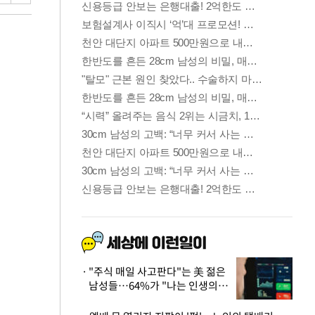
"주식 매일 사고판다"는 美 젊은
남성들…64%가 "나는 인생의
패배자“