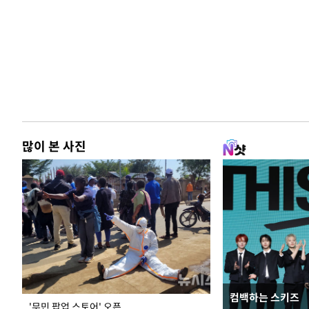
많이 본 사진
컴백하는 스키즈
지석천 뒤덮은 
'무민 팝업 스토어' 오픈