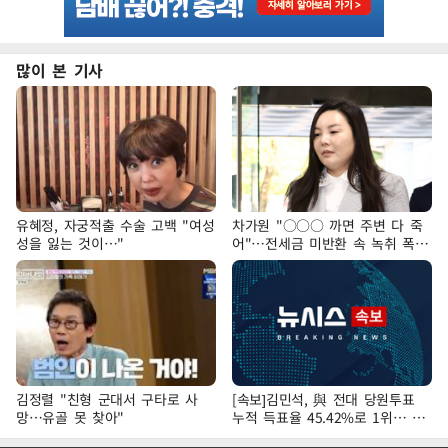
많이 본 기사
유혜정, 자궁적출 수술 고백 "여성
차가원 "○○○ 까면 주변 다 죽
성을 잃는 것이…"
어"…전세금 미반환 속 녹취 폭로
파장
김정렬 "친형 군대서 구타로 사
[속보]김민석, 與 전대 당원투표
망…유골 못 찾아"
누적 득표율 45.42%로 1위… 정
청래 44.56%