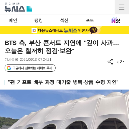
메인
랭킹
섹션
포토
BTS 측, 부산 콘서트 지연에 "깊이 사과…
오늘은 철저히 점검·보완"
기사등록
2026/06/13 07:24:21
가
가
구글에서 선호하는 매체로 추가
"팬 기프트 배부 과정 대기줄 병목·상품 수령 지연"